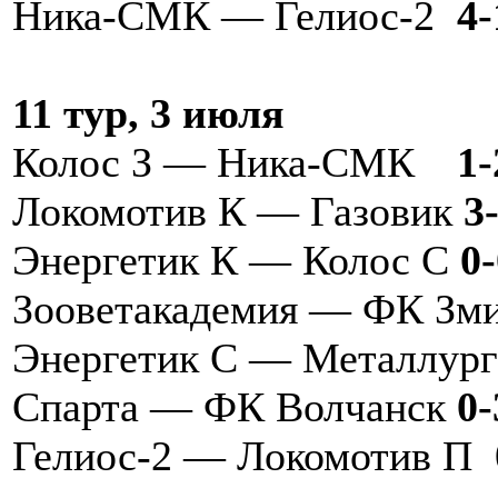
Ника-СМК — Гелиос-2
4-
11 тур, 3 июля
Колос З — Ника-СМК
1-
Локомотив К — Газовик
3-
Энергетик К — Колос С
0-
Зооветакадемия — ФК Зм
Энергетик С — Металлур
Спарта — ФК Волчанск
0-
Гелиос-2 — Локомотив П