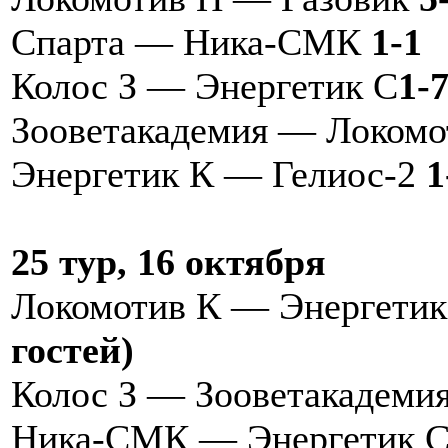
Спарта — Ника-СМК
1-1
Колос З — Энергетик С
1-
Зооветакадемия — Локом
Энергетик К — Гелиос-2
1
25 тур, 16 октября
Локомотив К — Энергети
гостей)
Колос З — Зооветакадеми
Ника-СМК — Энергетик 