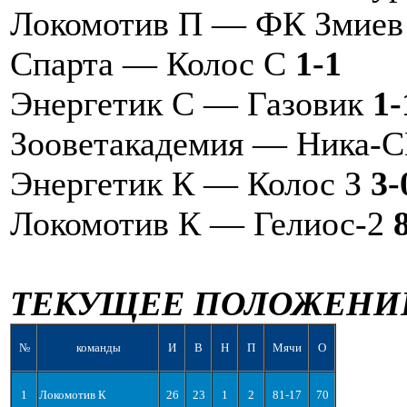
Локомотив П — ФК Змие
Спарта — Колос С
1-1
Энергетик С — Газовик
1-
Зооветакадемия — Ника
Энергетик К — Колос З
3-
Локомотив К — Гелиос-2
ТЕКУЩЕЕ ПОЛОЖЕНИ
№
команды
И
В
Н
П
Мячи
О
1
Локомотив К
26
23
1
2
81-17
70