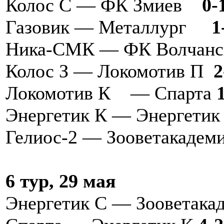
Колос С — ФК Змиев
0-
Газовик — Металлург
1
Ника-СМК — ФК Волчан
Колос З — Локомотив П
Локомотив К — Спарта
Энергетик К — Энергетик
Гелиос-2 — Зооветакадем
6 тур, 29 мая
Энергетик С — Зооветака