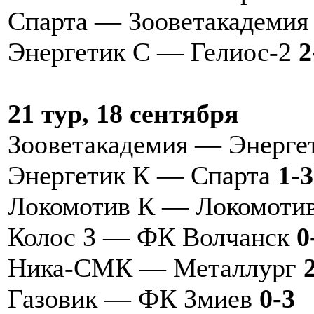
Спарта — Зооветакадемия
Энергетик С — Гелиос-2
2
21 тур, 18 сентября
Зооветакадемия — Энерг
Энергетик К — Спарта
1-3
Локомотив К — Локомоти
Колос З — ФК Волчанск
0
Ника-СМК — Металлург
Газовик — ФК Змиев
0-3