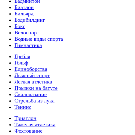
Бадминтон
Биатлон
Бильярд
Бодибилдинг
Бокс
Велоспорт
Водные виды спорта
Гимнастика
Гребля
Гольф
Единоборства
Лыжный спорт
Легкая атлетика
Прыжки на батуте
Скалолазание
Стрельба из лука
Теннис
Триатлон
Тяжелая атлетика
Фехтование