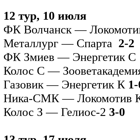
12 тур, 10 июля
ФК Волчанск — Локомот
Металлург — Спарта
2-2
ФК Змиев — Энергетик 
Колос С — Зооветакаде
Газовик — Энергетик К
1-
Ника-СМК — Локомотив 
Колос З — Гелиос-2
3-0
13 тур, 17 июля