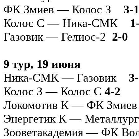
ФК Змиев — Колос З
3-
Колос С — Ника-СМК
1
Газовик — Гелиос-2
2-0
9 тур, 19 июня
Ника-СМК — Газовик
3
Колос З — Колос С
4-2
Локомотив К — ФК Змие
Энергетик К — Металлур
Зооветакадемия — ФК Во