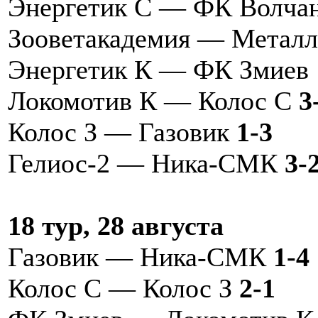
Энергетик С — ФК Волча
Зооветакадемия — Метал
Энергетик К — ФК Змиев
Локомотив К — Колос С
3-
Колос З — Газовик
1-3
Гелиос-2 — Ника-СМК
3-
18 тур, 28 августа
Газовик — Ника-СМК
1-4
Колос С — Колос З
2-1