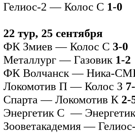
Гелиос-2 — Колос С
1-0
22 тур, 25 сентября
ФК Змиев — Колос С
3-0
Металлург — Газовик
1-2
ФК Волчанск — Ника-С
Локомотив П — Колос З
7
Спарта — Локомотив К
2-
Энергетик С — Энергети
Зооветакадемия — Гелиос