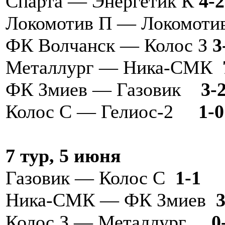
Спарта — Энергетик К
4-2
Локомотив П — Локомот
ФК Волчанск — Колос З
3
Металлург — Ника-СМК
ФК Змиев — Газовик
3-
Колос С — Гелиос-2
1-0
7 тур, 5 июня
Газовик — Колос С
1-1
Ника-СМК — ФК Змиев
Колос З — Металлург
0