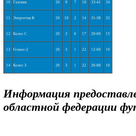
10
Газовик
26
9
7
10
33-41
34
11
Энергетик К
26
10
2
14
31-38
32
12
Колос С
26
3
6
17
20-60
15
13
Гелиос-2
26
3
1
22
12-60
10
14
Колос З
26
3
1
22
26-88
10
Информация предоставле
областной федерации 