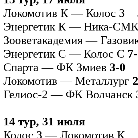
Локомотив К — Колос З
Энергетик К — Ника-
Зооветакадемия — Газов
Энергетик С — Колос С
7-
Спарта — ФК Змиев
3-0
Локомотив — Металлург
2
Гелиос-2 — ФК Волчанск
14 тур, 31 июля
Колос З — Локомотив К