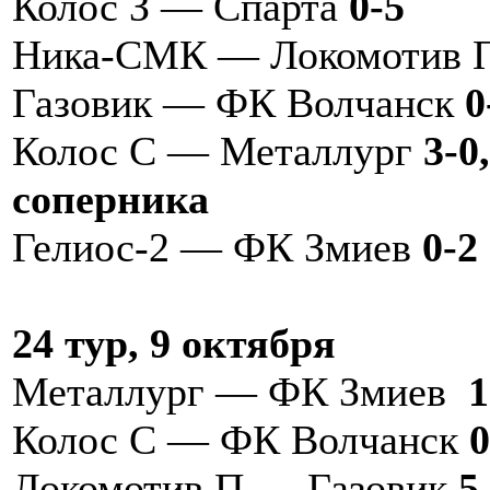
Колос З — Спарта
0-5
Ника-СМК — Локомотив
Газовик — ФК Волчанск
0
Колос С — Металлург
3-0
соперника
Гелиос-2 — ФК Змиев
0-2
24 тур, 9 октября
Металлург — ФК Змиев
1
Колос С — ФК Волчанск
0
Локомотив П — Газовик
5