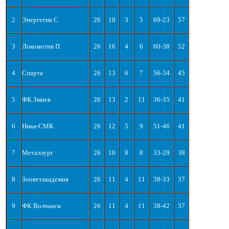
2
Энергетик С
26
18
3
5
69-23
57
3
Локомотив П
26
16
4
6
60-38
52
4
Спарта
26
13
6
7
56-34
45
5
ФК Змиев
26
13
2
11
36-35
41
6
Ника-СМК
26
12
5
9
51-46
41
7
Металлург
26
10
8
8
33-29
38
8
Зооветакадемия
26
11
4
11
38-33
37
9
ФК Волчанск
26
11
4
11
38-42
37