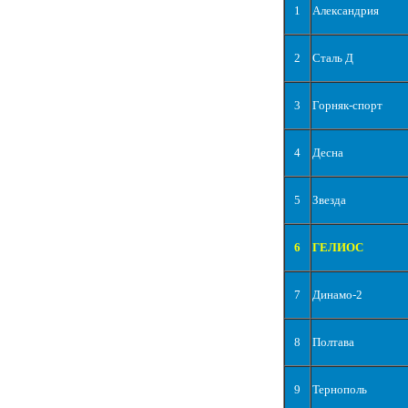
1
Александрия
2
Сталь Д
3
Горняк-спорт
4
Десна
5
Звезда
6
ГЕЛИОС
7
Динамо-2
8
Полтава
9
Тернополь