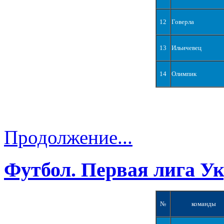
12
Говерла
13
Ильичевец
14
Олимпик
Продолжение...
Футбол. Первая лига У
№
команды