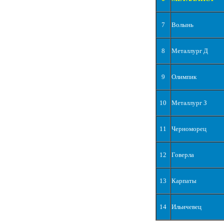
7
Волынь
8
Металлург Д
9
Олимпик
10
Металлург З
11
Черноморец
12
Говерла
13
Карпаты
14
Ильичевец