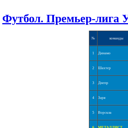
Футбол. Премьер-лига 
№
команды
1
Динамо
2
Шахтер
3
Днепр
4
Заря
5
Ворскла
6
МЕТАЛЛИСТ