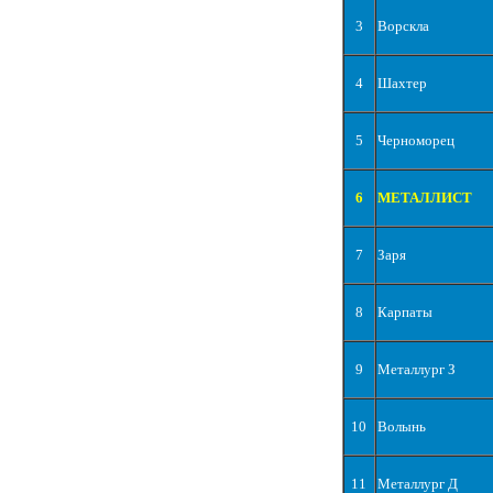
3
Ворскла
4
Шахтер
5
Черноморец
6
МЕТАЛЛИСТ
7
Заря
8
Карпаты
9
Металлург З
10
Волынь
11
Металлург Д