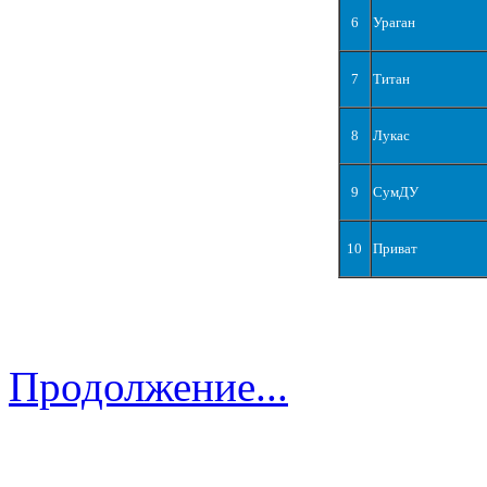
6
Ураган
7
Титан
8
Лукас
9
СумДУ
10
Приват
Продолжение...