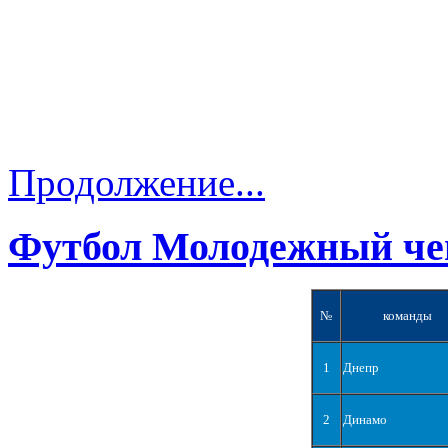
Продолжение...
Футбол Молодежный че
№
команды
1
Днепр
2
Динамо