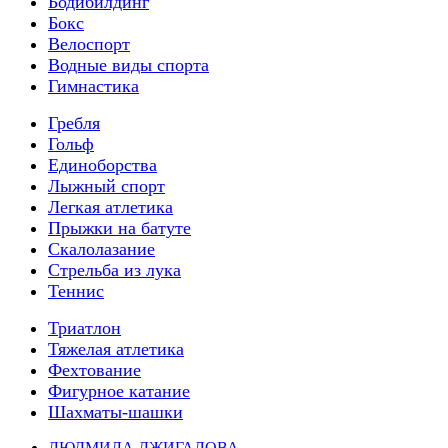
Бодибилдинг
Бокс
Велоспорт
Водные виды спорта
Гимнастика
Гребля
Гольф
Единоборства
Лыжный спорт
Легкая атлетика
Прыжки на батуте
Скалолазание
Стрельба из лука
Теннис
Триатлон
Тяжелая атлетика
Фехтование
Фигурное катание
Шахматы-шашки
ЛЮДМИЛА ДЖИГАЛОВА