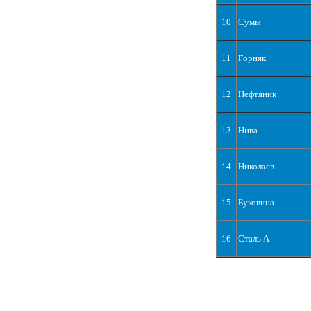
10
Сумы
11
Горняк
12
Нефтяник
13
Нива
14
Николаев
15
Буковина
16
Сталь А