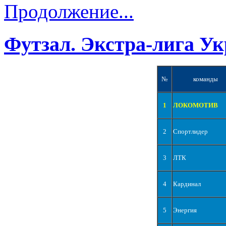
Продолжение...
Футзал. Экстра-лига Ук
№
команды
1
ЛОКОМОТИВ
2
Спортлидер
3
ЛТК
4
Кардинал
5
Энергия