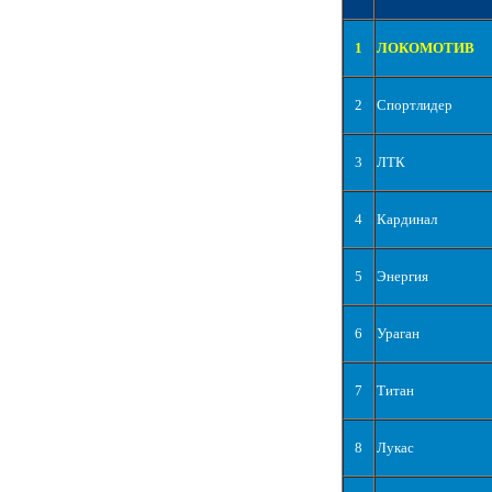
1
ЛОКОМОТИВ
2
Спортлидер
3
ЛТК
4
Кардинал
5
Энергия
6
Ураган
7
Титан
8
Лукас