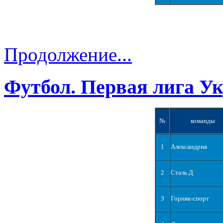
Продолжение...
Футбол. Первая лига У
№
команды
1
Александрия
2
Сталь Д
3
Горняк-спорт