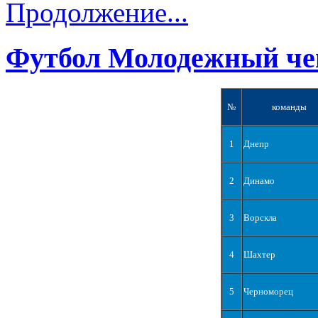
Продолжение...
Футбол Молодежный че
№
команды
1
Днепр
2
Динамо
3
Ворскла
4
Шахтер
5
Черноморец