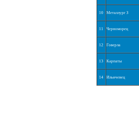
10
Металлург З
11
Черноморец
12
Говерла
13
Карпаты
14
Ильичевец