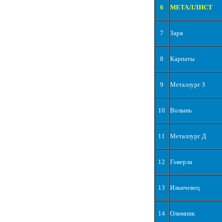
6
МЕТАЛЛИСТ
7
Заря
8
Карпаты
9
Металлург З
10
Волынь
11
Металлург Д
12
Говерла
13
Ильичевец
14
Олимпик