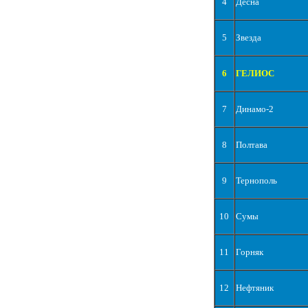
4
Десна
5
Звезда
6
ГЕЛИОС
7
Динамо-2
8
Полтава
9
Тернополь
10
Сумы
11
Горняк
12
Нефтяник