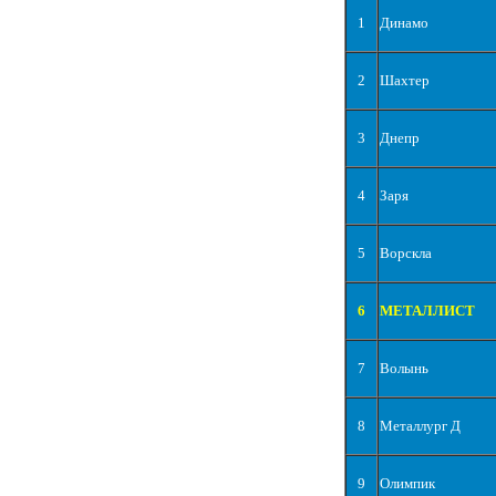
1
Динамо
2
Шахтер
3
Днепр
4
Заря
5
Ворскла
6
МЕТАЛЛИСТ
7
Волынь
8
Металлург Д
9
Олимпик