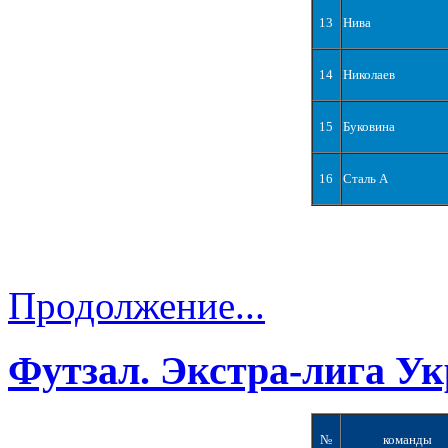
13
Нива
14
Николаев
15
Буковина
16
Сталь А
Продолжение...
Футзал. Экстра-лига Ук
№
команды