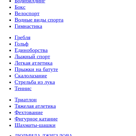
Бодибилдинг
Бокс
Велоспорт
Водные виды спорта
Гимнастика
Гребля
Гольф
Единоборства
Лыжный спорт
Легкая атлетика
Прыжки на батуте
Скалолазание
Стрельба из лука
Теннис
Триатлон
Тяжелая атлетика
Фехтование
Фигурное катание
Шахматы-шашки
ЛЮДМИЛА ДЖИГАЛОВА