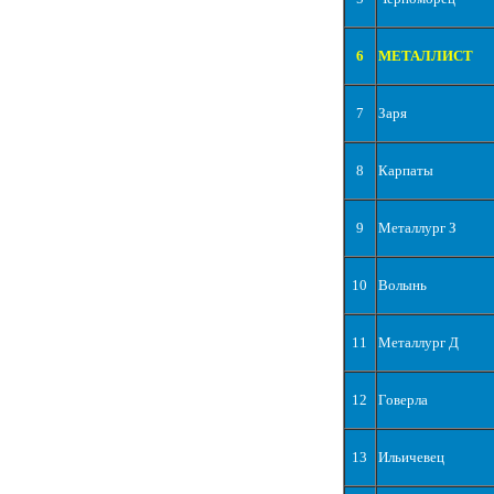
6
МЕТАЛЛИСТ
7
Заря
8
Карпаты
9
Металлург З
10
Волынь
11
Металлург Д
12
Говерла
13
Ильичевец