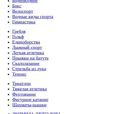
Бодибилдинг
Бокс
Велоспорт
Водные виды спорта
Гимнастика
Гребля
Гольф
Единоборства
Лыжный спорт
Легкая атлетика
Прыжки на батуте
Скалолазание
Стрельба из лука
Теннис
Триатлон
Тяжелая атлетика
Фехтование
Фигурное катание
Шахматы-шашки
ЛЮДМИЛА ДЖИГАЛОВА