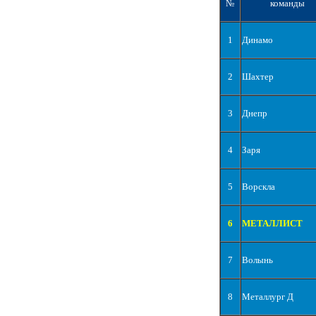
№
команды
1
Динамо
2
Шахтер
3
Днепр
4
Заря
5
Ворскла
6
МЕТАЛЛИСТ
7
Волынь
8
Металлург Д