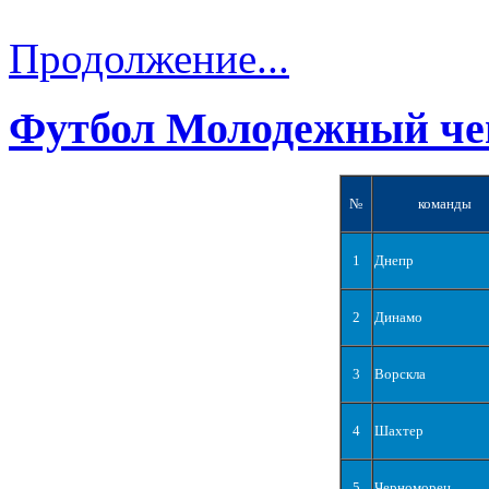
Продолжение...
Футбол Молодежный че
№
команды
1
Днепр
2
Динамо
3
Ворскла
4
Шахтер
5
Черноморец