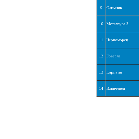
9
Олимпик
10
Металлург З
11
Черноморец
12
Говерла
13
Карпаты
14
Ильичевец