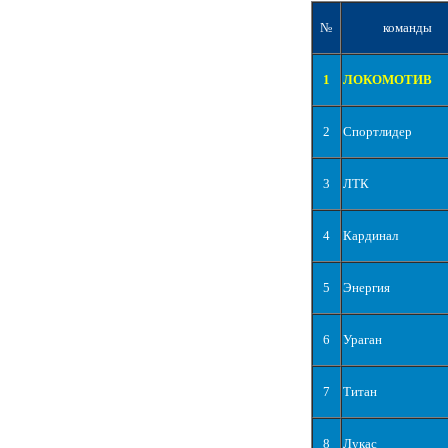
№
команды
1
ЛОКОМОТИВ
2
Спортлидер
3
ЛТК
4
Кардинал
5
Энергия
6
Ураган
7
Титан
8
Лукас