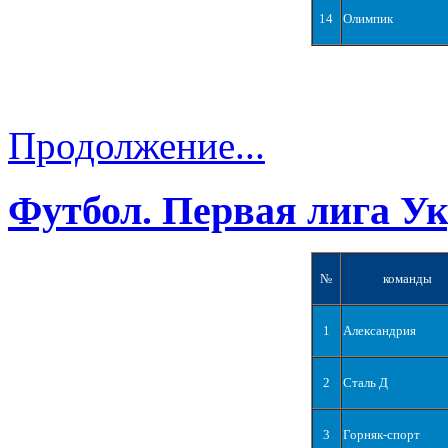
14
Олимпик
Продолжение...
Футбол. Первая лига У
№
команды
1
Александрия
2
Сталь Д
3
Горняк-спорт