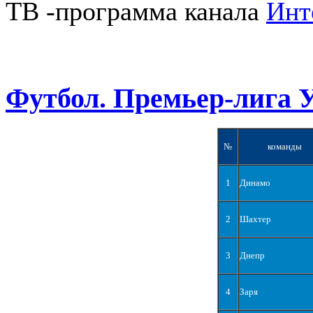
ТВ -программа канала
Инт
Футбол. Премьер-лига 
№
команды
1
Динамо
2
Шахтер
3
Днепр
4
Заря