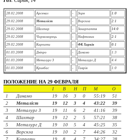
Гол
: Сирык, 14
28.02.2008
Арсенал
-
Зоря
1:0
29.02.2008
Металіст
-
Ворскла
2:1
29.02.2008
Шахтар
-
Закарпаття
14:0
29.02.2008
Чорноморець
-
Нафтовик
2:1
29.02.2008
Карпати
-
ФК Харків
0:1
01.03.2008
Дніпро
-
Динамо
1:3
01.03.2008
Металург З
-
Металург Д
4:4
01.03.2008
Кривбас
-
Таврія
1:0
ПОЛОЖЕНИЕ НА 29 ФЕВРАЛЯ
I
В
Н
П
М
О
1
Динамо
19
16
3
0
55:19
51
2
Металіст
19
12
3
4
43:22
39
3
Металург
З
19
11
6
2
41:16
39
4
Шахтар
19
12
2
5
57:21
38
5
Металург
Д
19
10
5
4
45:25
35
6
Ворскла
19
10
2
7
44:26
32
7
Карпати
19
8
4
7
34:27
28