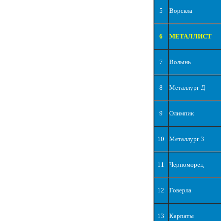
5
Ворскла
6
МЕТАЛЛИСТ
7
Волынь
8
Металлург Д
9
Олимпик
10
Металлург З
11
Черноморец
12
Говерла
13
Карпаты