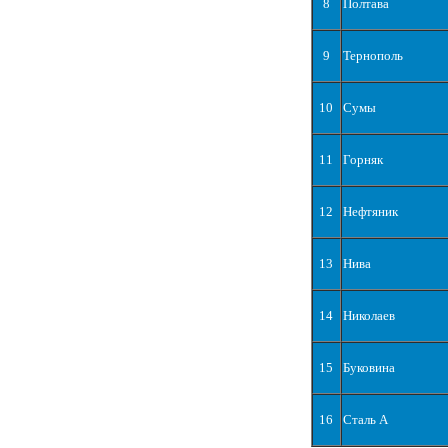
8
Полтава
9
Тернополь
10
Сумы
11
Горняк
12
Нефтяник
13
Нива
14
Николаев
15
Буковина
16
Сталь А