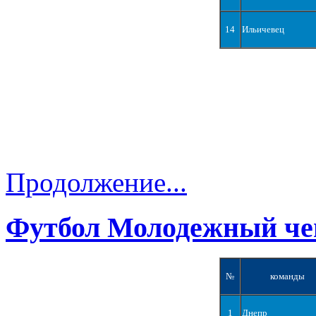
14
Ильичевец
Продолжение...
Футбол Молодежный че
№
команды
1
Днепр