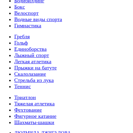
Бодибилдинг
Бокс
Велоспорт
Водные виды спорта
Гимнастика
Гребля
Гольф
Единоборства
Лыжный спорт
Легкая атлетика
Прыжки на батуте
Скалолазание
Стрельба из лука
Теннис
Триатлон
Тяжелая атлетика
Фехтование
Фигурное катание
Шахматы-шашки
ЛЮДМИЛА ДЖИГАЛОВА