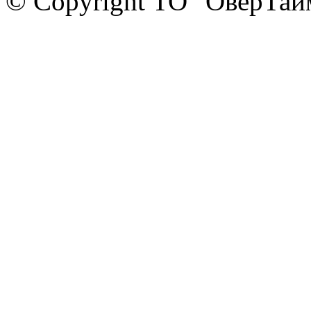
© Copyright ТО "ОверТай