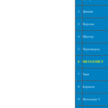
2
Динамо
3
Ворскла
4
Шахтер
5
Черноморец
6
МЕТАЛЛИСТ
7
Заря
8
Карпаты
9
Металлург З