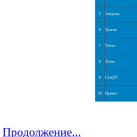
5
Энергия
6
Ураган
7
Титан
8
Лукас
9
СумДУ
10
Приват
Продолжение...