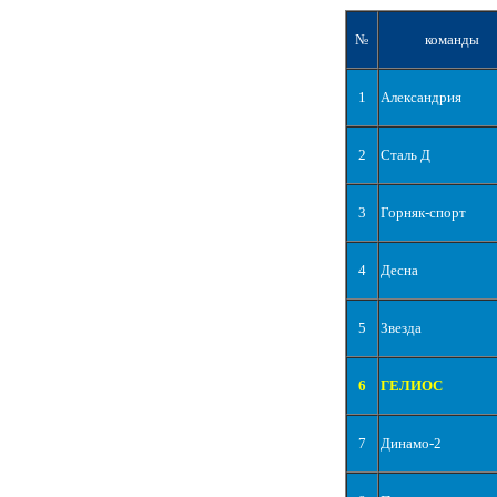
№
команды
1
Александрия
2
Сталь Д
3
Горняк-спорт
4
Десна
5
Звезда
6
ГЕЛИОС
7
Динамо-2