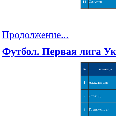
14
Олимпик
Продолжение...
Футбол. Первая лига У
№
команды
1
Александрия
2
Сталь Д
3
Горняк-спорт