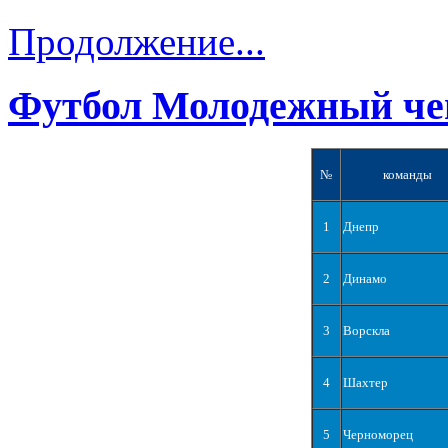
Продолжение...
Футбол Молодежный че
№
команды
1
Днепр
2
Динамо
3
Ворскла
4
Шахтер
5
Черноморец