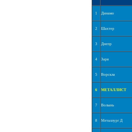
1
Динамо
2
Шахтер
3
Днепр
4
Заря
5
Ворскла
6
МЕТАЛЛИСТ
7
Волынь
8
Металлург Д