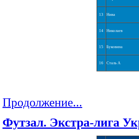
13
Нива
14
Николаев
15
Буковина
16
Сталь А
Продолжение...
Футзал. Экстра-лига Ук