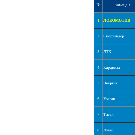
№
команды
1
ЛОКОМОТИВ
2
Спортлидер
3
ЛТК
4
Кардинал
5
Энергия
6
Ураган
7
Титан
8
Лукас