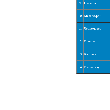
9
Олимпик
10
Металлург З
11
Черноморец
12
Говерла
13
Карпаты
14
Ильичевец