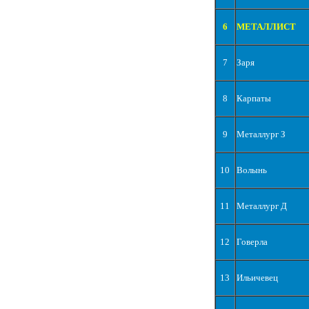
6
МЕТАЛЛИСТ
7
Заря
8
Карпаты
9
Металлург З
10
Волынь
11
Металлург Д
12
Говерла
13
Ильичевец