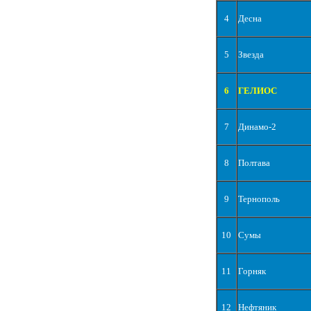
4
Десна
5
Звезда
6
ГЕЛИОС
7
Динамо-2
8
Полтава
9
Тернополь
10
Сумы
11
Горняк
12
Нефтяник