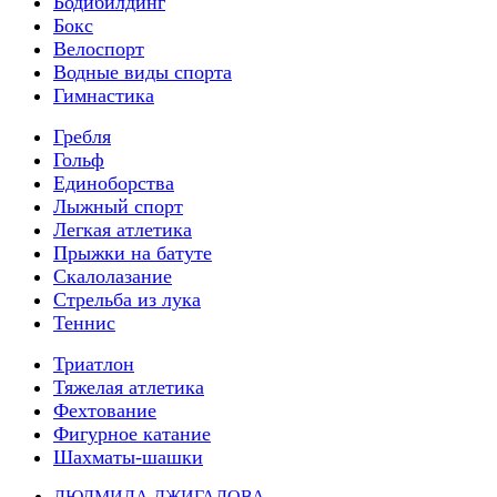
Бодибилдинг
Бокс
Велоспорт
Водные виды спорта
Гимнастика
Гребля
Гольф
Единоборства
Лыжный спорт
Легкая атлетика
Прыжки на батуте
Скалолазание
Стрельба из лука
Теннис
Триатлон
Тяжелая атлетика
Фехтование
Фигурное катание
Шахматы-шашки
ЛЮДМИЛА ДЖИГАЛОВА