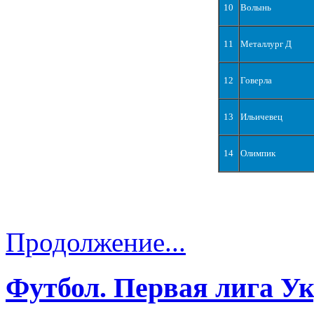
10
Волынь
11
Металлург Д
12
Говерла
13
Ильичевец
14
Олимпик
Продолжение...
Футбол. Первая лига У