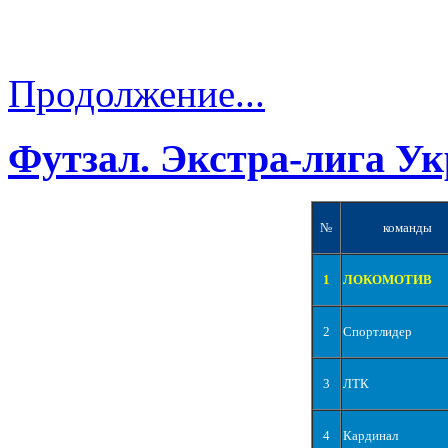
Продолжение...
Футзал. Экстра-лига Ук
№
команды
1
ЛОКОМОТИВ
2
Спортлидер
3
ЛТК
4
Кардинал