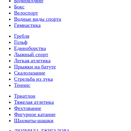
Бодибилдинг
Бокс
Велоспорт
Водные виды спорта
Гимнастика
Гребля
Гольф
Единоборства
Лыжный спорт
Легкая атлетика
Прыжки на батуте
Скалолазание
Стрельба из лука
Теннис
Триатлон
Тяжелая атлетика
Фехтование
Фигурное катание
Шахматы-шашки
ЛЮДМИЛА ДЖИГАЛОВА