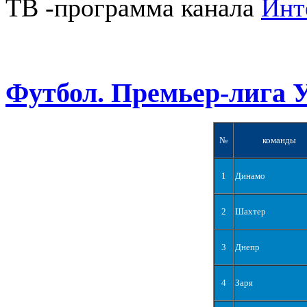
ТВ -программа канала
Инт
Футбол. Премьер-лига 
№
команды
1
Динамо
2
Шахтер
3
Днепр
4
Заря