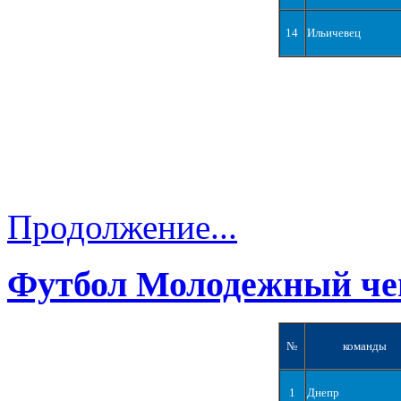
14
Ильичевец
Продолжение...
Футбол Молодежный че
№
команды
1
Днепр