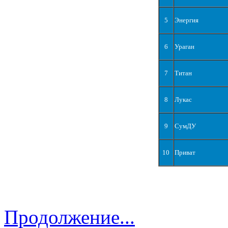
5
Энергия
6
Ураган
7
Титан
8
Лукас
9
СумДУ
10
Приват
Продолжение...