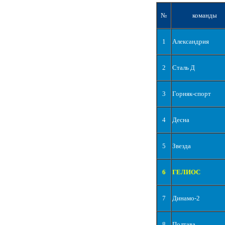
№
команды
1
Александрия
2
Сталь Д
3
Горняк-спорт
4
Десна
5
Звезда
6
ГЕЛИОС
7
Динамо-2
8
Полтава