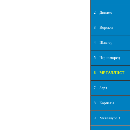
2
Динамо
3
Ворскла
4
Шахтер
5
Черноморец
6
МЕТАЛЛИСТ
7
Заря
8
Карпаты
9
Металлург З