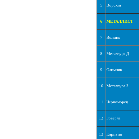
5
Ворскла
6
МЕТАЛЛИСТ
7
Волынь
8
Металлург Д
9
Олимпик
10
Металлург З
11
Черноморец
12
Говерла
13
Карпаты