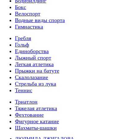
Бодибилдинг
Бокс
Велоспорт
Водные виды спорта
Гимнастика
Гребля
Гольф
Единоборства
Лыжный спорт
Легкая атлетика
Прыжки на батуте
Скалолазание
Стрельба из лука
Теннис
Триатлон
Тяжелая атлетика
Фехтование
Фигурное катание
Шахматы-шашки
ЛЮДМИЛА ДЖИГАЛОВА