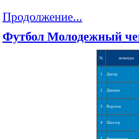
Продолжение...
Футбол Молодежный че
№
команды
1
Днепр
2
Динамо
3
Ворскла
4
Шахтер
5
Черноморец