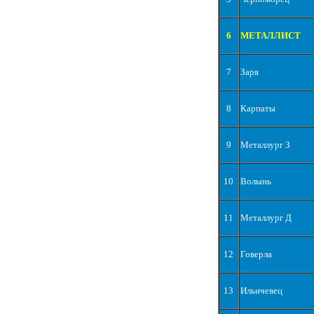
6
МЕТАЛЛИСТ
7
Заря
8
Карпаты
9
Металлург З
10
Волынь
11
Металлург Д
12
Говерла
13
Ильичевец