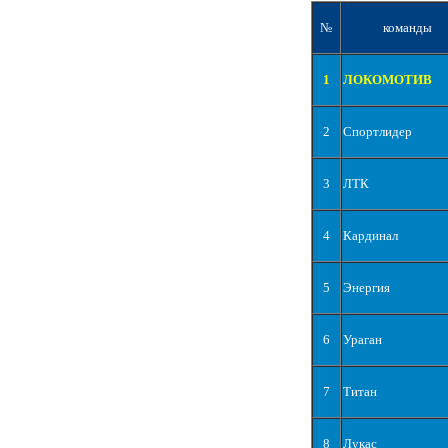
№
команды
1
ЛОКОМОТИВ
2
Спортлидер
3
ЛТК
4
Кардинал
5
Энергия
6
Ураган
7
Титан
8
Лукас