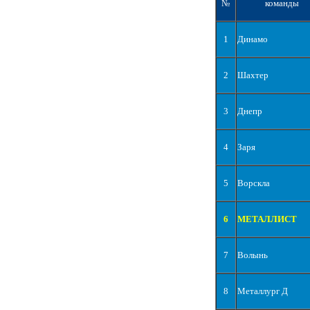
№
команды
1
Динамо
2
Шахтер
3
Днепр
4
Заря
5
Ворскла
6
МЕТАЛЛИСТ
7
Волынь
8
Металлург Д