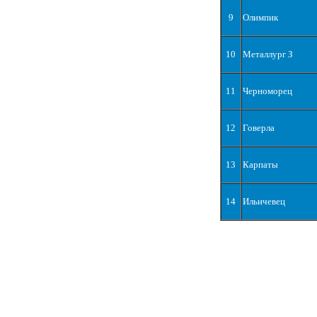
9
Олимпик
10
Металлург З
11
Черноморец
12
Говерла
13
Карпаты
14
Ильичевец