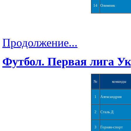
14
Олимпик
Продолжение...
Футбол. Первая лига У
№
команды
1
Александрия
2
Сталь Д
3
Горняк-спорт