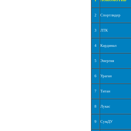
2
Спортлидер
3
ЛТК
4
Кардинал
5
Энергия
6
Ураган
7
Титан
8
Лукас
9
СумДУ