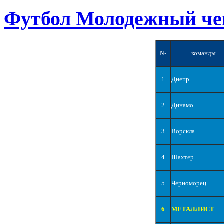
Футбол Молодежный че
№
команды
1
Днепр
2
Динамо
3
Ворскла
4
Шахтер
5
Черноморец
6
МЕТАЛЛИСТ