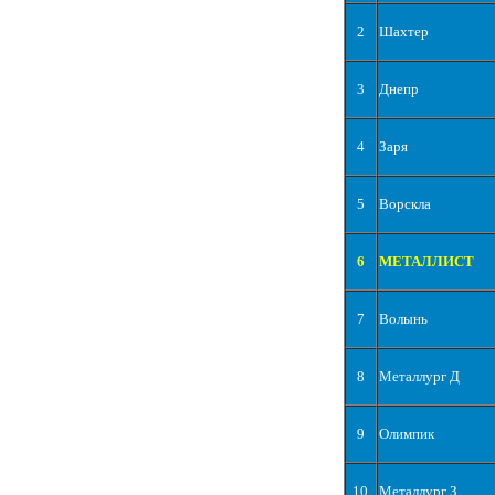
2
Шахтер
3
Днепр
4
Заря
5
Ворскла
6
МЕТАЛЛИСТ
7
Волынь
8
Металлург Д
9
Олимпик
10
Металлург З