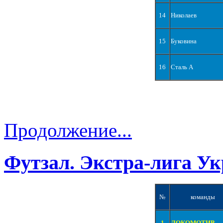
14
Николаев
15
Буковина
16
Сталь А
Продолжение...
Футзал. Экстра-лига Ук
№
команды
1
ЛОКОМОТИВ