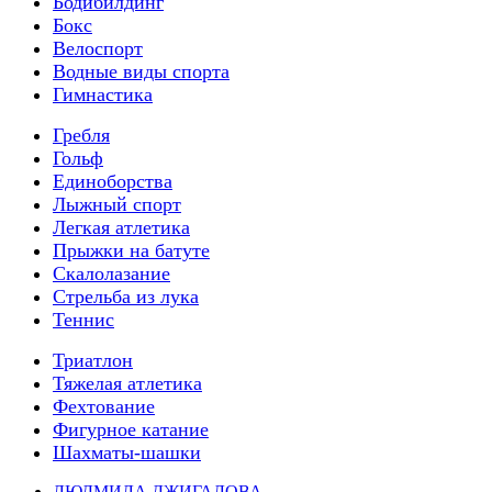
Бодибилдинг
Бокс
Велоспорт
Водные виды спорта
Гимнастика
Гребля
Гольф
Единоборства
Лыжный спорт
Легкая атлетика
Прыжки на батуте
Скалолазание
Стрельба из лука
Теннис
Триатлон
Тяжелая атлетика
Фехтование
Фигурное катание
Шахматы-шашки
ЛЮДМИЛА ДЖИГАЛОВА