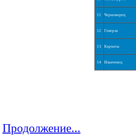
11
Черноморец
12
Говерла
13
Карпаты
14
Ильичевец
Продолжение...