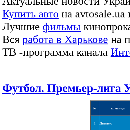
Актуальные новости Укра
Купить авто
на avtosale.ua
Лучшие
фильмы
кинопрока
Вся
работа в Харькове
на п
ТВ -программа канала
Инт
Футбол. Премьер-лига 
№
команды
1
Динамо