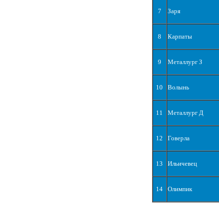
7
Заря
8
Карпаты
9
Металлург З
10
Волынь
11
Металлург Д
12
Говерла
13
Ильичевец
14
Олимпик