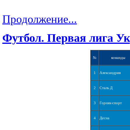
Продолжение...
Футбол. Первая лига У
№
команды
1
Александрия
2
Сталь Д
3
Горняк-спорт
4
Десна