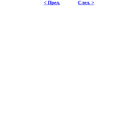
< Пред.
След. >