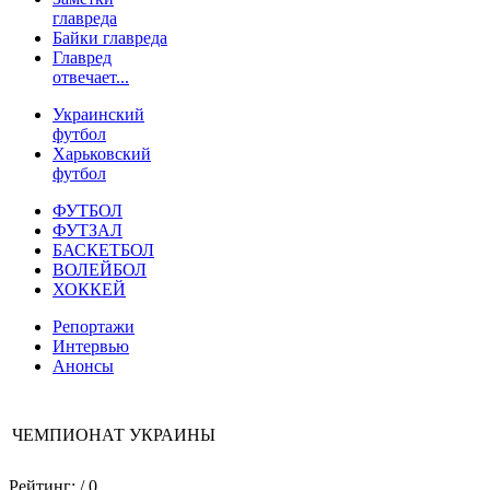
главреда
Байки главреда
Главред
отвечает...
Украинский
футбол
Харьковский
футбол
ФУТБОЛ
ФУТЗАЛ
БАСКЕТБОЛ
ВОЛЕЙБОЛ
ХОККЕЙ
Репортажи
Интервью
Анонсы
ЧЕМПИОНАТ УКРАИНЫ
Рейтинг:
/ 0