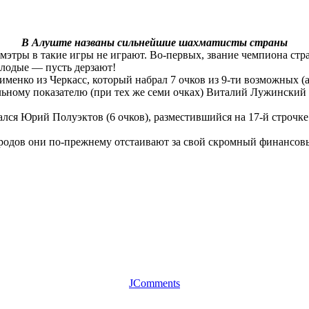
В Алуште названы сильнейшие шахматисты страны
этры в такие игры не играют. Во-первых, звание чемпиона стра
олодые — пусть дерзают!
менко из Черкасс, который набрал 7 очков из 9-ти возможных (а
ьному показателю (при тех же семи очках) Виталий Лужинский из
лся Юрий Полуэктов (6 очков), разместившийся на 17-й строчке 
городов они по-прежнему отстаивают за свой скромный финансо
JComments