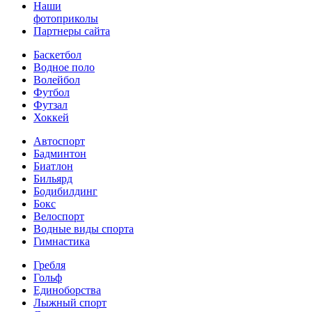
Наши
фотоприколы
Партнеры сайта
Баскетбол
Водное поло
Волейбол
Футбол
Футзал
Хоккей
Автоспорт
Бадминтон
Биатлон
Бильярд
Бодибилдинг
Бокс
Велоспорт
Водные виды спорта
Гимнастика
Гребля
Гольф
Единоборства
Лыжный спорт