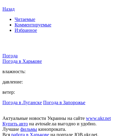
Назад
Читаемые
Комментируемые
Избранное
Погода
Погода в
Харькове
влажность:
давление:
ветер:
Погода в Луганске
Погода в Запорожье
Актуальные новости Украины на сайте
www.ukr.net
Купить авто
на avtosale.ua выгодно и удобно.
Лучшие
фильмы
кинопроката.
Вся
работа в Харькове
на портале JOB.ukr.net.