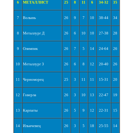
6
МЕТАЛЛИСТ
25
8
11
6
34-32
35
7
Волынь
26
9
7
10
38-44
34
8
Металлург Д
26
6
10
10
27-38
28
9
Олимпик
26
7
5
14
24-64
26
10
Металлург З
26
6
8
12
20-40
26
11
Черноморец
25
3
11
11
15-31
20
12
Говерла
26
3
10
13
22-47
19
13
Карпаты
26
5
9
12
22-31
15
14
Ильичевец
26
3
5
18
25-55
14