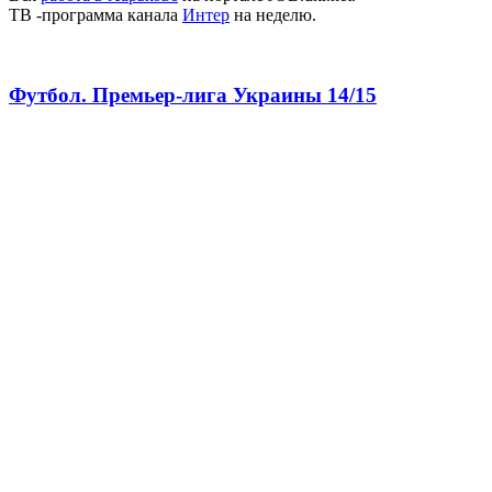
ТВ -программа канала
Интер
на неделю.
Футбол. Премьер-лига Украины 14/15