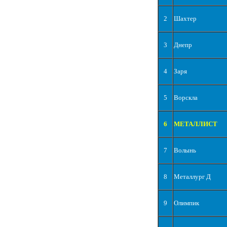
2
Шахтер
3
Днепр
4
Заря
5
Ворскла
6
МЕТАЛЛИСТ
7
Волынь
8
Металлург Д
9
Олимпик