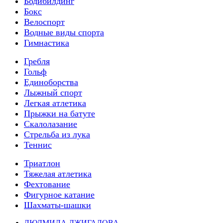
Бодибилдинг
Бокс
Велоспорт
Водные виды спорта
Гимнастика
Гребля
Гольф
Единоборства
Лыжный спорт
Легкая атлетика
Прыжки на батуте
Скалолазание
Стрельба из лука
Теннис
Триатлон
Тяжелая атлетика
Фехтование
Фигурное катание
Шахматы-шашки
ЛЮДМИЛА ДЖИГАЛОВА