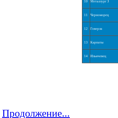
10
Металлург З
11
Черноморец
12
Говерла
13
Карпаты
14
Ильичевец
Продолжение...