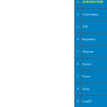
1
ЛОКОМОТИВ
2
Спортлидер
3
ЛТК
4
Кардинал
5
Энергия
6
Ураган
7
Титан
8
Лукас
9
СумДУ