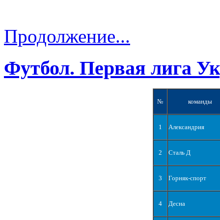
Продолжение...
Футбол. Первая лига У
№
команды
1
Александрия
2
Сталь Д
3
Горняк-спорт
4
Десна