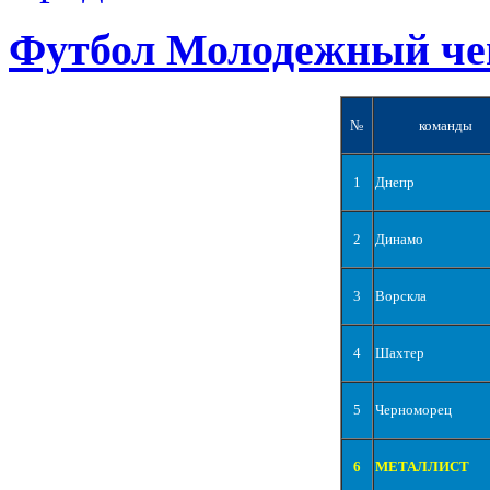
Футбол Молодежный че
№
команды
1
Днепр
2
Динамо
3
Ворскла
4
Шахтер
5
Черноморец
6
МЕТАЛЛИСТ