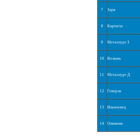
7
Заря
8
Карпаты
9
Металлург З
10
Волынь
11
Металлург Д
12
Говерла
13
Ильичевец
14
Олимпик