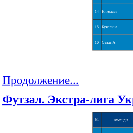
14
Николаев
15
Буковина
16
Сталь А
Продолжение...
Футзал. Экстра-лига Ук
№
команды