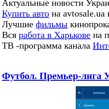
Актуальные новости Укра
Купить авто
на avtosale.ua
Лучшие
фильмы
кинопрока
Вся
работа в Харькове
на п
ТВ -программа канала
Инт
Футбол. Премьер-лига 
№
команды
1
Динамо