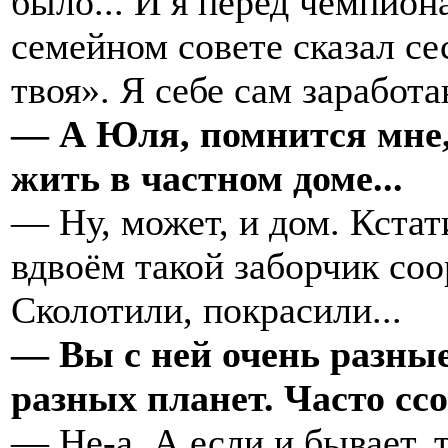
было... И я перед чемпион
семейном совете сказал се
твоя». Я себе сам заработ
— А Юля, помнится мне, 
жить в частном доме...
— Ну, может, и дом. Кстати
вдвоём такой заборчик со
Сколотили, покрасили...
— Вы с ней очень разные
разных планет. Часто сс
— Не-а. А если и бывает, 