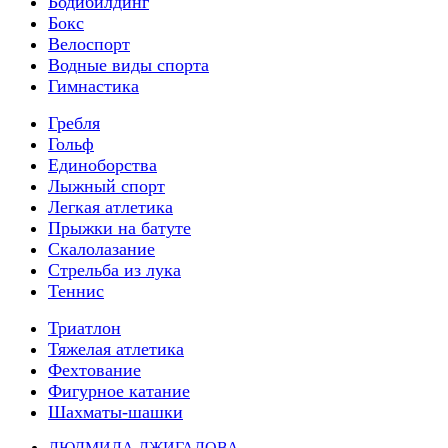
Бодибилдинг
Бокс
Велоспорт
Водные виды спорта
Гимнастика
Гребля
Гольф
Единоборства
Лыжный спорт
Легкая атлетика
Прыжки на батуте
Скалолазание
Стрельба из лука
Теннис
Триатлон
Тяжелая атлетика
Фехтование
Фигурное катание
Шахматы-шашки
ЛЮДМИЛА ДЖИГАЛОВА