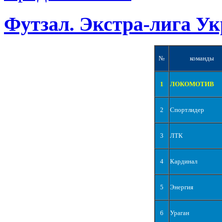
Футзал. Экстра-лига Ук
№
команды
1
ЛОКОМОТИВ
2
Спортлидер
3
ЛТК
4
Кардинал
5
Энергия
6
Ураган