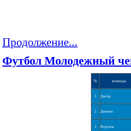
Продолжение...
Футбол Молодежный че
№
команды
1
Днепр
2
Динамо
3
Ворскла