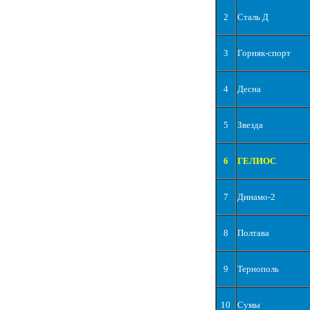
2
Сталь Д
3
Горняк-спорт
4
Десна
5
Звезда
6
ГЕЛИОС
7
Динамо-2
8
Полтава
9
Тернополь
10
Сумы