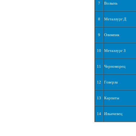
7
Волынь
8
Металлург Д
9
Олимпик
10
Металлург З
11
Черноморец
12
Говерла
13
Карпаты
14
Ильичевец