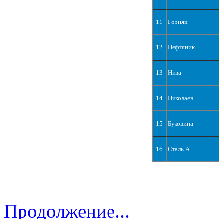
11
Горняк
12
Нефтяник
13
Нива
14
Николаев
15
Буковина
16
Сталь А
Продолжение...