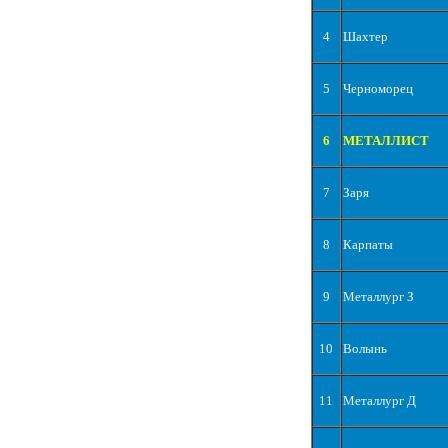
4
Шахтер
5
Черноморец
6
МЕТАЛЛИСТ
7
Заря
8
Карпаты
9
Металлург З
10
Волынь
11
Металлург Д