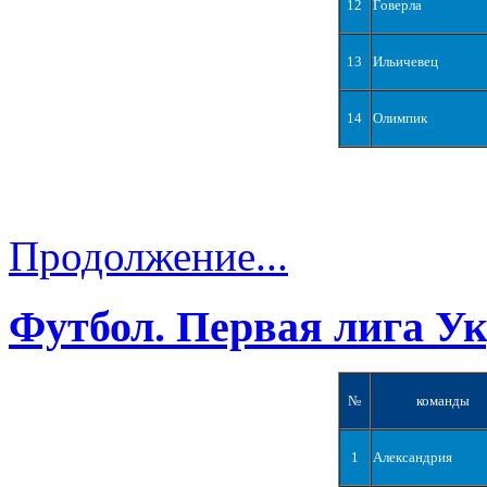
12
Говерла
13
Ильичевец
14
Олимпик
Продолжение...
Футбол. Первая лига У
№
команды
1
Александрия