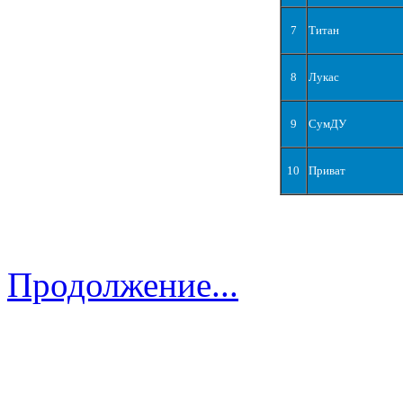
7
Титан
8
Лукас
9
СумДУ
10
Приват
Продолжение...