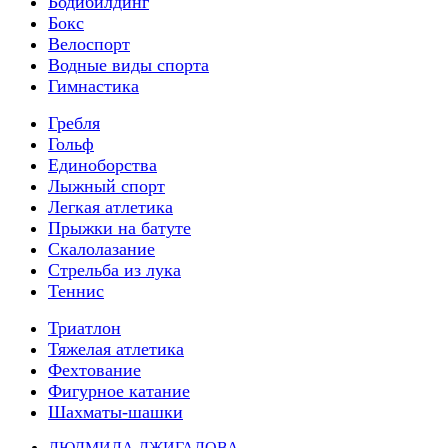
Бодибилдинг
Бокс
Велоспорт
Водные виды спорта
Гимнастика
Гребля
Гольф
Единоборства
Лыжный спорт
Легкая атлетика
Прыжки на батуте
Скалолазание
Стрельба из лука
Теннис
Триатлон
Тяжелая атлетика
Фехтование
Фигурное катание
Шахматы-шашки
ЛЮДМИЛА ДЖИГАЛОВА