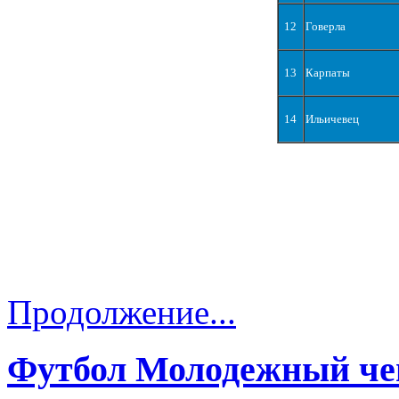
12
Говерла
13
Карпаты
14
Ильичевец
Продолжение...
Футбол Молодежный че