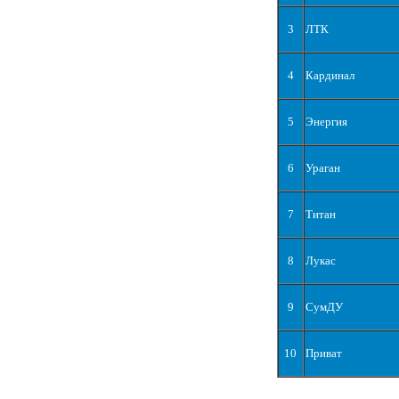
3
ЛТК
4
Кардинал
5
Энергия
6
Ураган
7
Титан
8
Лукас
9
СумДУ
10
Приват