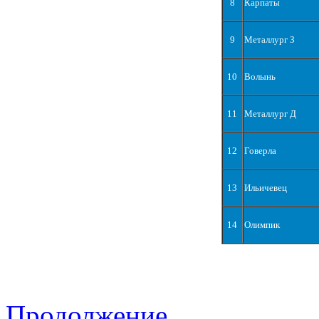
8
Карпаты
9
Металлург З
10
Волынь
11
Металлург Д
12
Говерла
13
Ильичевец
14
Олимпик
Продолжение...