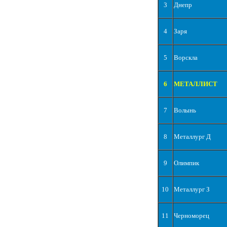
3
Днепр
4
Заря
5
Ворскла
6
МЕТАЛЛИСТ
7
Волынь
8
Металлург Д
9
Олимпик
10
Металлург З
11
Черноморец