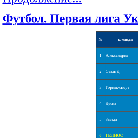
Футбол. Первая лига У
№
команды
1
Александрия
2
Сталь Д
3
Горняк-спорт
4
Десна
5
Звезда
6
ГЕЛИОС