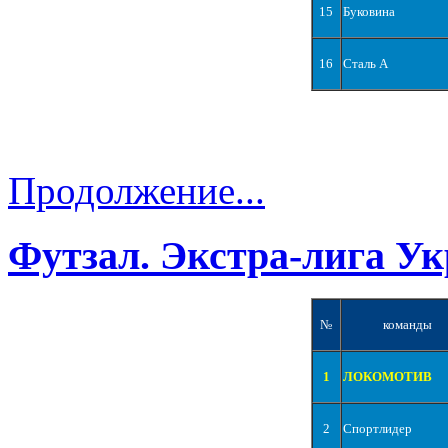
15
Буковина
16
Сталь А
Продолжение...
Футзал. Экстра-лига Ук
№
команды
1
ЛОКОМОТИВ
2
Спортлидер