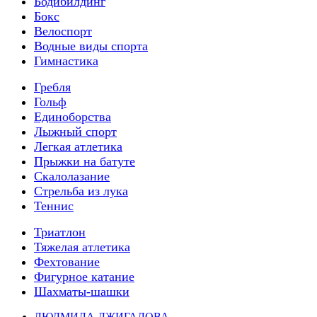
Бодибилдинг
Бокс
Велоспорт
Водные виды спорта
Гимнастика
Гребля
Гольф
Единоборства
Лыжный спорт
Легкая атлетика
Прыжки на батуте
Скалолазание
Стрельба из лука
Теннис
Триатлон
Тяжелая атлетика
Фехтование
Фигурное катание
Шахматы-шашки
ЛЮДМИЛА ДЖИГАЛОВА