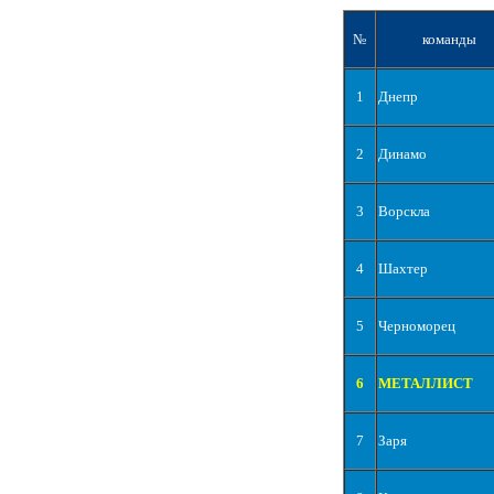
№
команды
1
Днепр
2
Динамо
3
Ворскла
4
Шахтер
5
Черноморец
6
МЕТАЛЛИСТ
7
Заря