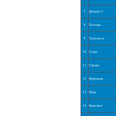
7
Динамо-2
8
Полтава
9
Тернополь
10
Сумы
11
Горняк
12
Нефтяник
13
Нива
14
Николаев