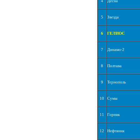
4
Десна
5
Звезда
6
ГЕЛИОС
7
Динамо-2
8
Полтава
9
Тернополь
10
Сумы
11
Горняк
12
Нефтяник