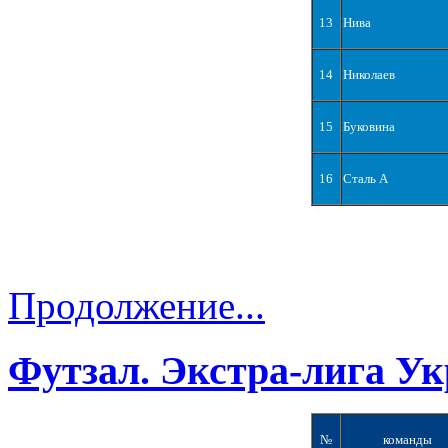
13
Нива
14
Николаев
15
Буковина
16
Сталь А
Продолжение...
Футзал. Экстра-лига Ук
№
команды