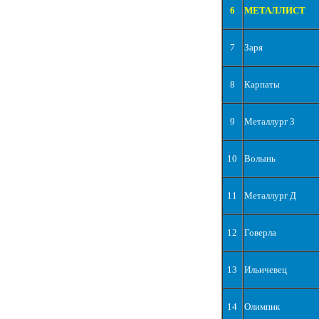
6
МЕТАЛЛИСТ
7
Заря
8
Карпаты
9
Металлург З
10
Волынь
11
Металлург Д
12
Говерла
13
Ильичевец
14
Олимпик