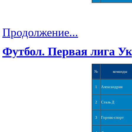
Продолжение...
Футбол. Первая лига У
№
команды
1
Александрия
2
Сталь Д
3
Горняк-спорт