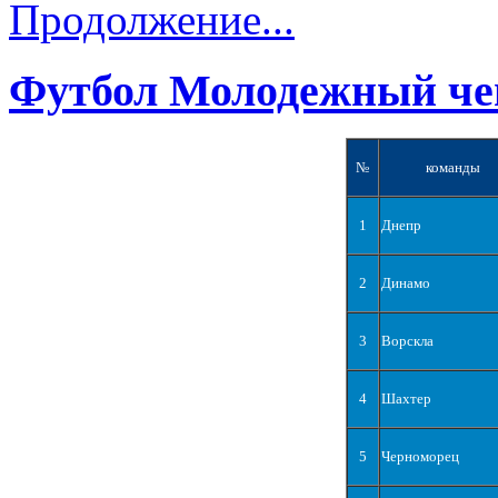
Продолжение...
Футбол Молодежный че
№
команды
1
Днепр
2
Динамо
3
Ворскла
4
Шахтер
5
Черноморец