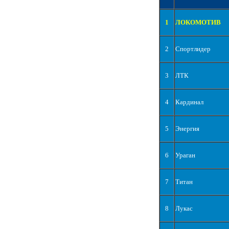
1
ЛОКОМОТИВ
2
Спортлидер
3
ЛТК
4
Кардинал
5
Энергия
6
Ураган
7
Титан
8
Лукас