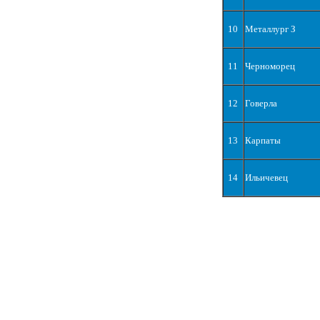
10
Металлург З
11
Черноморец
12
Говерла
13
Карпаты
14
Ильичевец