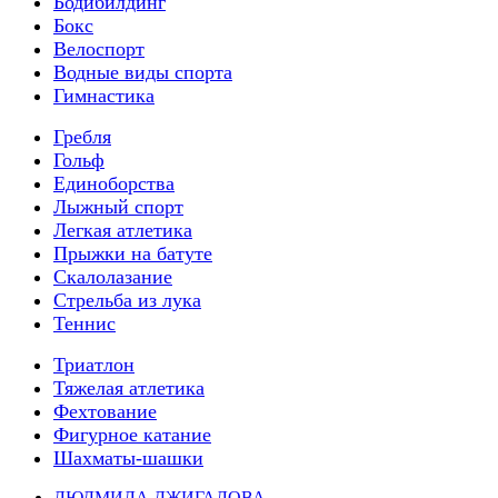
Бодибилдинг
Бокс
Велоспорт
Водные виды спорта
Гимнастика
Гребля
Гольф
Единоборства
Лыжный спорт
Легкая атлетика
Прыжки на батуте
Скалолазание
Стрельба из лука
Теннис
Триатлон
Тяжелая атлетика
Фехтование
Фигурное катание
Шахматы-шашки
ЛЮДМИЛА ДЖИГАЛОВА