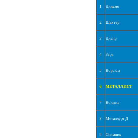
1
Динамо
2
Шахтер
3
Днепр
4
Заря
5
Ворскла
6
МЕТАЛЛИСТ
7
Волынь
8
Металлург Д
9
Олимпик