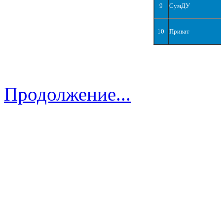
9
СумДУ
10
Приват
Продолжение...