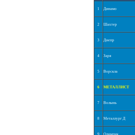
1
Динамо
2
Шахтер
3
Днепр
4
Заря
5
Ворскла
6
МЕТАЛЛИСТ
7
Волынь
8
Металлург Д
9
Олимпик