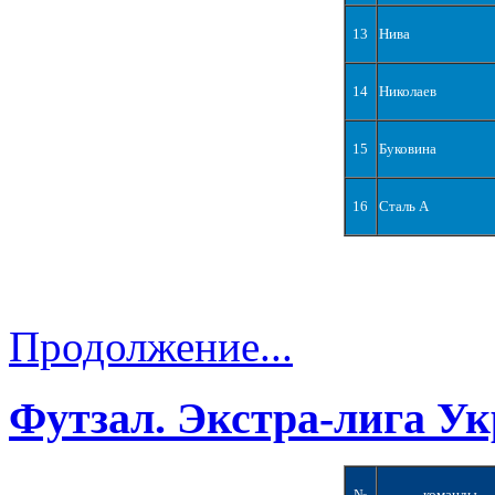
13
Нива
14
Николаев
15
Буковина
16
Сталь А
Продолжение...
Футзал. Экстра-лига Ук
№
команды