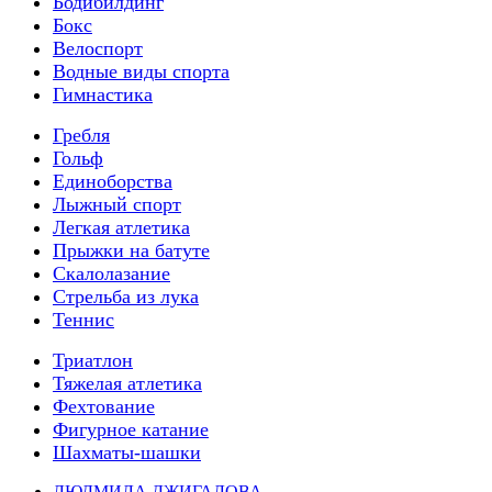
Бодибилдинг
Бокс
Велоспорт
Водные виды спорта
Гимнастика
Гребля
Гольф
Единоборства
Лыжный спорт
Легкая атлетика
Прыжки на батуте
Скалолазание
Стрельба из лука
Теннис
Триатлон
Тяжелая атлетика
Фехтование
Фигурное катание
Шахматы-шашки
ЛЮДМИЛА ДЖИГАЛОВА