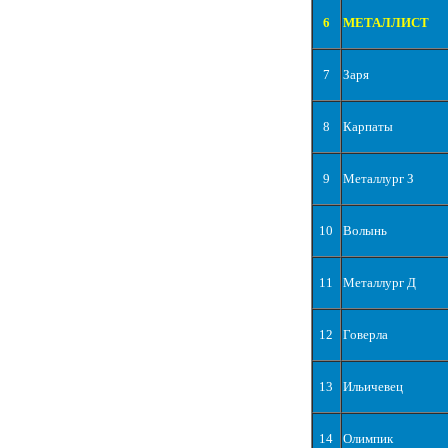
6
МЕТАЛЛИСТ
7
Заря
8
Карпаты
9
Металлург З
10
Волынь
11
Металлург Д
12
Говерла
13
Ильичевец
14
Олимпик