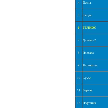
4
Десна
5
Звезда
6
ГЕЛИОС
7
Динамо-2
8
Полтава
9
Тернополь
10
Сумы
11
Горняк
12
Нефтяник