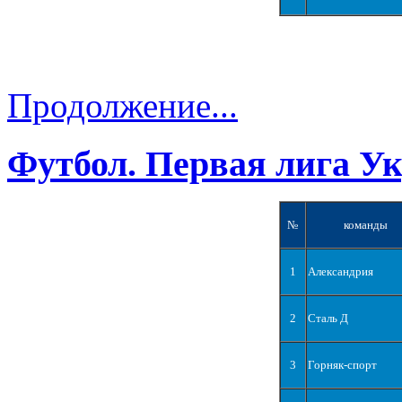
Продолжение...
Футбол. Первая лига У
№
команды
1
Александрия
2
Сталь Д
3
Горняк-спорт