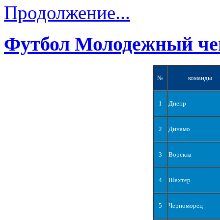
Продолжение...
Футбол Молодежный че
№
команды
1
Днепр
2
Динамо
3
Ворскла
4
Шахтер
5
Черноморец