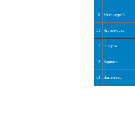
10
Металлург З
11
Черноморец
12
Говерла
13
Карпаты
14
Ильичевец