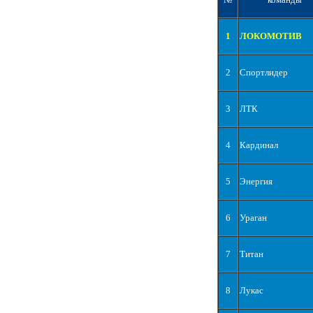
1
ЛОКОМОТИВ
2
Спортлидер
3
ЛТК
4
Кардинал
5
Энергия
6
Ураган
7
Титан
8
Лукас