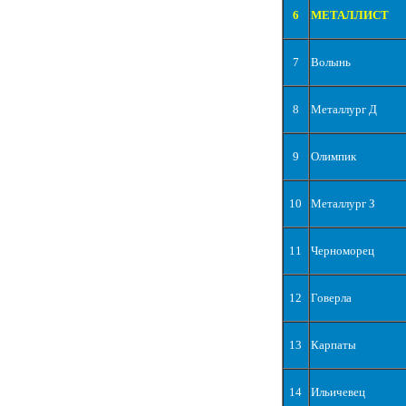
6
МЕТАЛЛИСТ
7
Волынь
8
Металлург Д
9
Олимпик
10
Металлург З
11
Черноморец
12
Говерла
13
Карпаты
14
Ильичевец