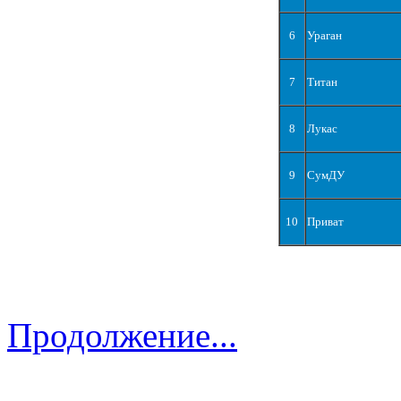
6
Ураган
7
Титан
8
Лукас
9
СумДУ
10
Приват
Продолжение...