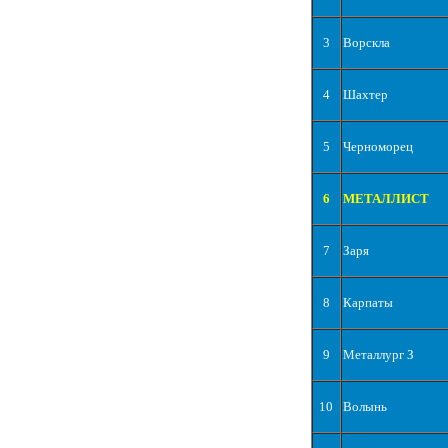
3
Ворскла
4
Шахтер
5
Черноморец
6
МЕТАЛЛИСТ
7
Заря
8
Карпаты
9
Металлург З
10
Волынь