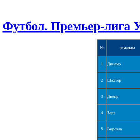
Футбол. Премьер-лига 
№
команды
1
Динамо
2
Шахтер
3
Днепр
4
Заря
5
Ворскла