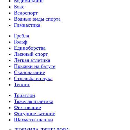
Бодибилдинг
Бокс
Велоспорт
Водные виды спорта
Гимнастика
Гребля
Гольф
Единоборства
Лыжный спорт
Легкая атлетика
Прыжки на батуте
Скалолазание
Стрельба из лука
Теннис
Триатлон
Тяжелая атлетика
Фехтование
Фигурное катание
Шахматы-шашки
ЛЮДМИЛА ДЖИГАЛОВА