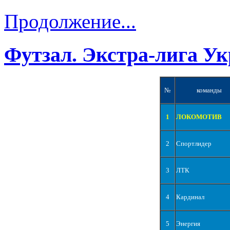
Продолжение...
Футзал. Экстра-лига Ук
№
команды
1
ЛОКОМОТИВ
2
Спортлидер
3
ЛТК
4
Кардинал
5
Энергия