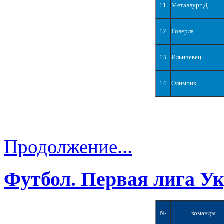
11
Металлург Д
12
Говерла
13
Ильичевец
14
Олимпик
Продолжение...
Футбол. Первая лига У
№
команды