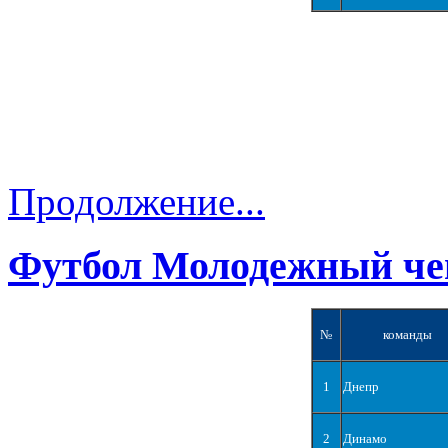
Продолжение...
Футбол Молодежный че
№
команды
1
Днепр
2
Динамо