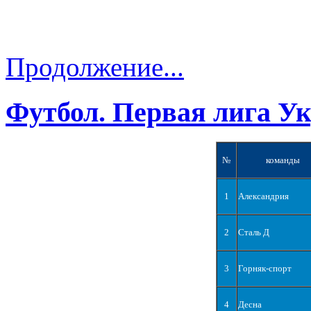
Продолжение...
Футбол. Первая лига У
№
команды
1
Александрия
2
Сталь Д
3
Горняк-спорт
4
Десна