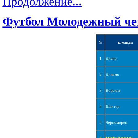
Продолжение...
Футбол Молодежный че
№
команды
1
Днепр
2
Динамо
3
Ворскла
4
Шахтер
5
Черноморец