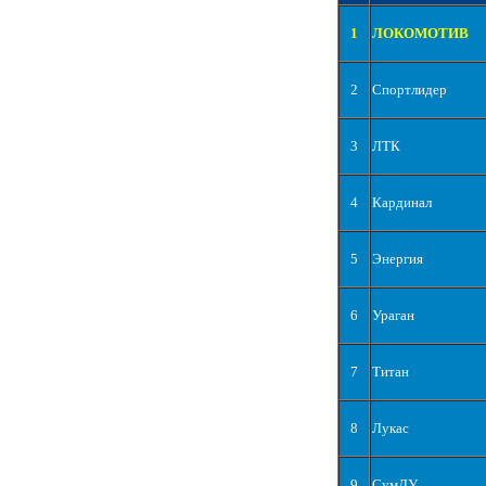
1
ЛОКОМОТИВ
2
Спортлидер
3
ЛТК
4
Кардинал
5
Энергия
6
Ураган
7
Титан
8
Лукас
9
СумДУ