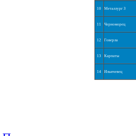
10
Металлург З
11
Черноморец
12
Говерла
13
Карпаты
14
Ильичевец