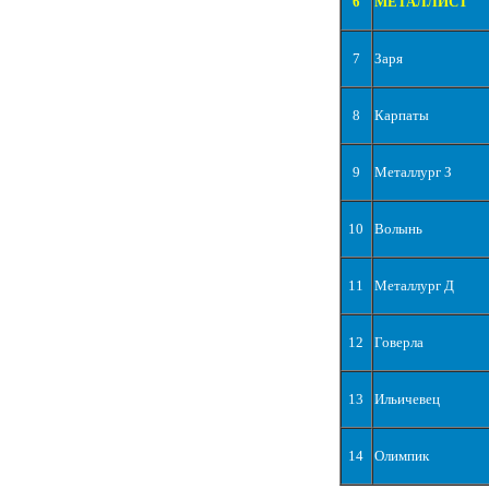
6
МЕТАЛЛИСТ
7
Заря
8
Карпаты
9
Металлург З
10
Волынь
11
Металлург Д
12
Говерла
13
Ильичевец
14
Олимпик