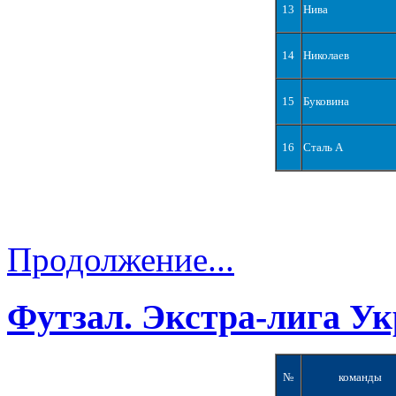
13
Нива
14
Николаев
15
Буковина
16
Сталь А
Продолжение...
Футзал. Экстра-лига Ук
№
команды