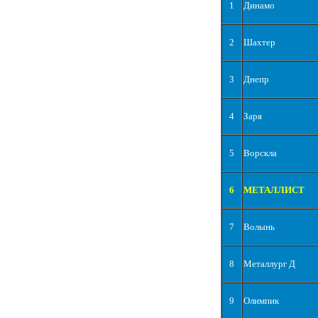
1
Динамо
2
Шахтер
3
Днепр
4
Заря
5
Ворскла
6
МЕТАЛЛИСТ
7
Волынь
8
Металлург Д
9
Олимпик