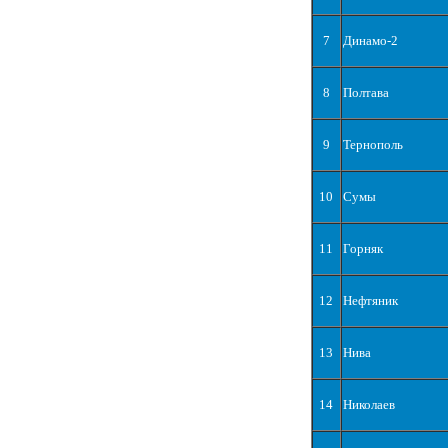
7
Динамо-2
8
Полтава
9
Тернополь
10
Сумы
11
Горняк
12
Нефтяник
13
Нива
14
Николаев