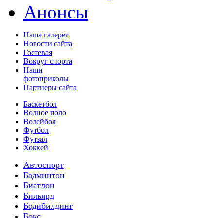
Анонсы
Наша галерея
Новости сайта
Гостевая
Вокруг спорта
Наши
фотоприколы
Партнеры сайта
Баскетбол
Водное поло
Волейбол
Футбол
Футзал
Хоккей
Автоспорт
Бадминтон
Биатлон
Бильярд
Бодибилдинг
Бокс