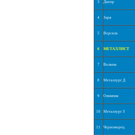
3
Днепр
4
Заря
5
Ворскла
6
МЕТАЛЛИСТ
7
Волынь
8
Металлург Д
9
Олимпик
10
Металлург З
11
Черноморец