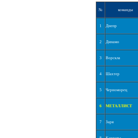
№
команды
1
Днепр
2
Динамо
3
Ворскла
4
Шахтер
5
Черноморец
6
МЕТАЛЛИСТ
7
Заря
8
Карпаты