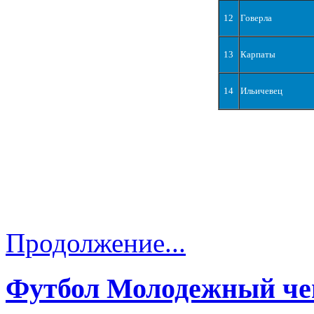
12
Говерла
13
Карпаты
14
Ильичевец
Продолжение...
Футбол Молодежный че