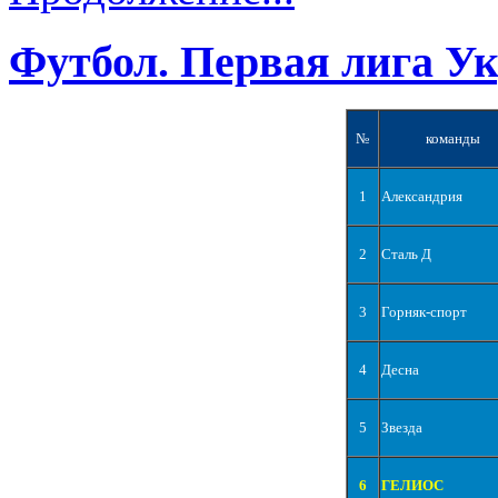
Футбол. Первая лига У
№
команды
1
Александрия
2
Сталь Д
3
Горняк-спорт
4
Десна
5
Звезда
6
ГЕЛИОС