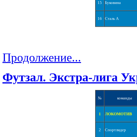
15
Буковина
16
Сталь А
Продолжение...
Футзал. Экстра-лига Ук
№
команды
1
ЛОКОМОТИВ
2
Спортлидер