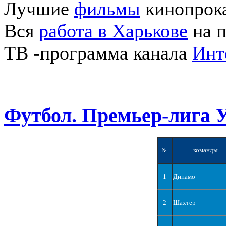
Лучшие
фильмы
кинопрока
Вся
работа в Харькове
на п
ТВ -программа канала
Инт
Футбол. Премьер-лига 
№
команды
1
Динамо
2
Шахтер