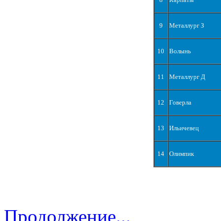
9
Металлург З
10
Волынь
11
Металлург Д
12
Говерла
13
Ильичевец
14
Олимпик
Продолжение...