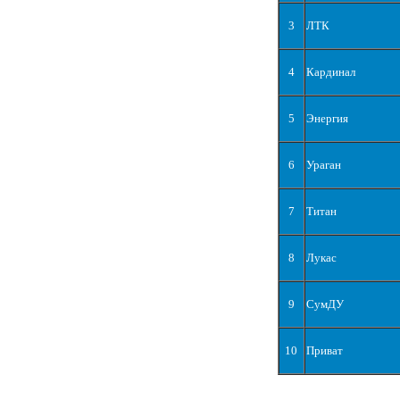
3
ЛТК
4
Кардинал
5
Энергия
6
Ураган
7
Титан
8
Лукас
9
СумДУ
10
Приват