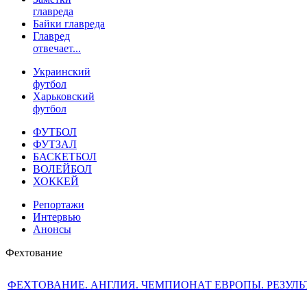
главреда
Байки главреда
Главред
отвечает...
Украинский
футбол
Харьковский
футбол
ФУТБОЛ
ФУТЗАЛ
БАСКЕТБОЛ
ВОЛЕЙБОЛ
ХОККЕЙ
Репортажи
Интервью
Анонсы
Фехтование
ФЕХТОВАНИЕ. АНГЛИЯ. ЧЕМПИОНАТ ЕВРОПЫ. РЕЗУЛ