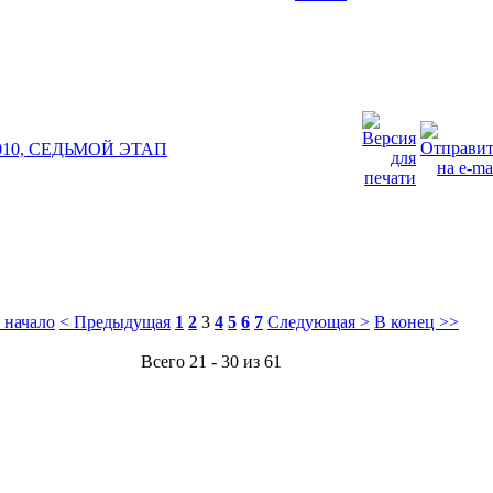
10, СЕДЬМОЙ ЭТАП
 начало
< Предыдущая
1
2
3
4
5
6
7
Следующая >
В конец >>
Всего 21 - 30 из 61