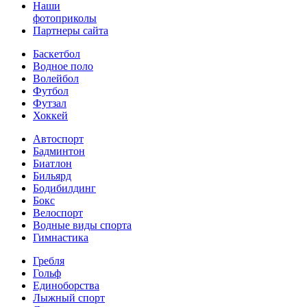
Наши
фотоприколы
Партнеры сайта
Баскетбол
Водное поло
Волейбол
Футбол
Футзал
Хоккей
Автоспорт
Бадминтон
Биатлон
Бильярд
Бодибилдинг
Бокс
Велоспорт
Водные виды спорта
Гимнастика
Гребля
Гольф
Единоборства
Лыжный спорт