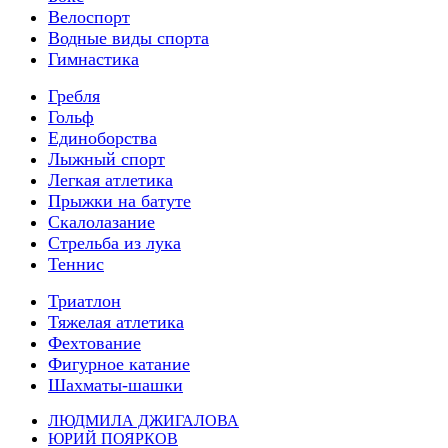
Велоспорт
Водные виды спорта
Гимнастика
Гребля
Гольф
Единоборства
Лыжный спорт
Легкая атлетика
Прыжки на батуте
Скалолазание
Стрельба из лука
Теннис
Триатлон
Тяжелая атлетика
Фехтование
Фигурное катание
Шахматы-шашки
ЛЮДМИЛА ДЖИГАЛОВА
ЮРИЙ ПОЯРКОВ