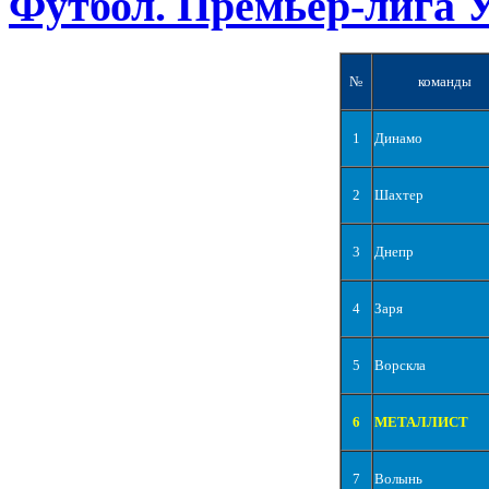
Футбол. Премьер-лига 
№
команды
1
Динамо
2
Шахтер
3
Днепр
4
Заря
5
Ворскла
6
МЕТАЛЛИСТ
7
Волынь