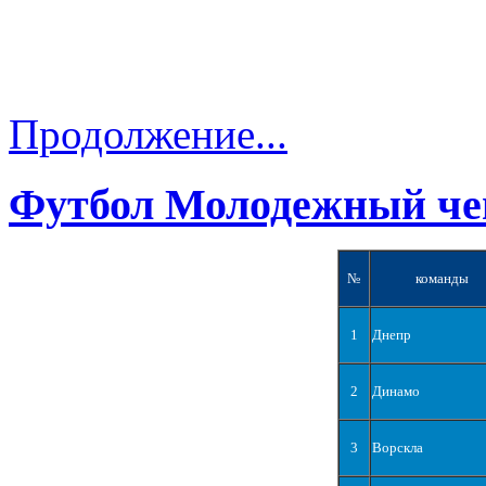
Продолжение...
Футбол Молодежный че
№
команды
1
Днепр
2
Динамо
3
Ворскла