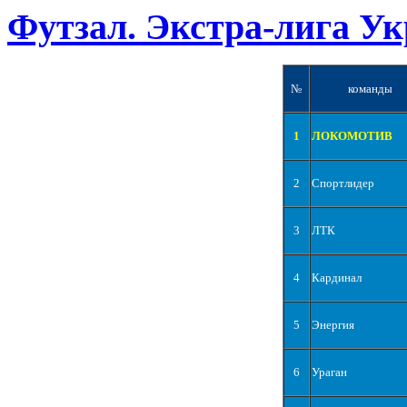
Футзал. Экстра-лига Ук
№
команды
1
ЛОКОМОТИВ
2
Спортлидер
3
ЛТК
4
Кардинал
5
Энергия
6
Ураган