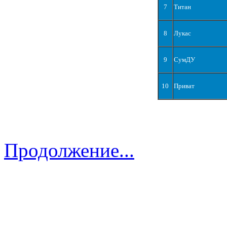
7
Титан
8
Лукас
9
СумДУ
10
Приват
Продолжение...