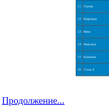
11
Горняк
12
Нефтяник
13
Нива
14
Николаев
15
Буковина
16
Сталь А
Продолжение...