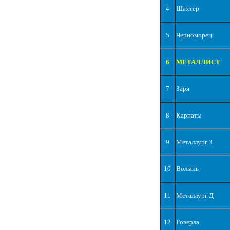
4
Шахтер
5
Черноморец
6
МЕТАЛЛИСТ
7
Заря
8
Карпаты
9
Металлург З
10
Волынь
11
Металлург Д
12
Говерла