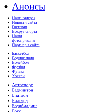
Анонсы
Наша галерея
Новости сайта
Гостевая
Вокруг спорта
Наши
фотоприколы
Партнеры сайта
Баскетбол
Водное поло
Волейбол
Футбол
Футзал
Хоккей
Автоспорт
Бадминтон
Биатлон
Бильярд
Бодибилдинг
Бокс