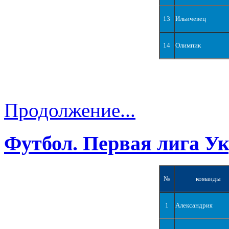
13
Ильичевец
14
Олимпик
Продолжение...
Футбол. Первая лига У
№
команды
1
Александрия