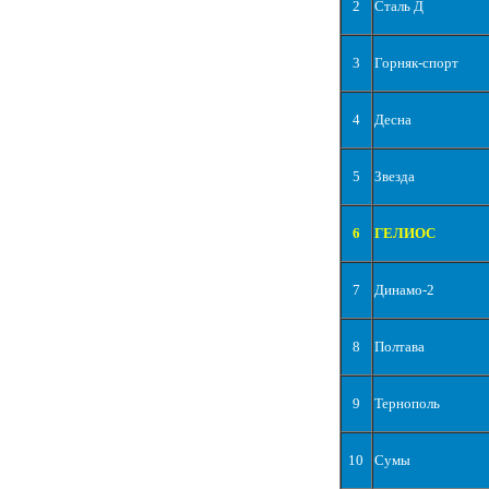
2
Сталь Д
3
Горняк-спорт
4
Десна
5
Звезда
6
ГЕЛИОС
7
Динамо-2
8
Полтава
9
Тернополь
10
Сумы