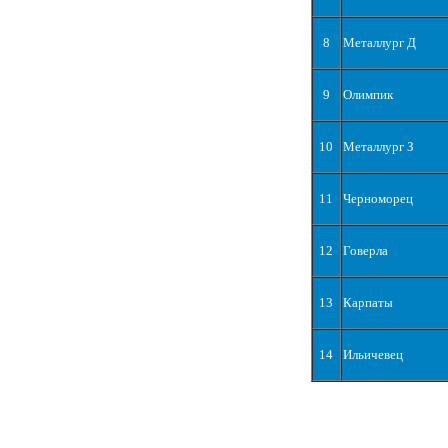
8
Металлург Д
9
Олимпик
10
Металлург З
11
Черноморец
12
Говерла
13
Карпаты
14
Ильичевец