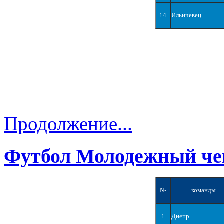
14
Ильичевец
Продолжение...
Футбол Молодежный че
№
команды
1
Днепр