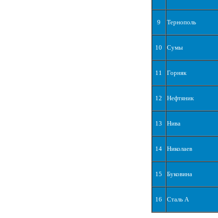
9
Тернополь
10
Сумы
11
Горняк
12
Нефтяник
13
Нива
14
Николаев
15
Буковина
16
Сталь А