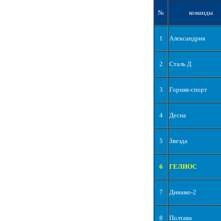
№
команды
1
Александрия
2
Сталь Д
3
Горняк-спорт
4
Десна
5
Звезда
6
ГЕЛИОС
7
Динамо-2
8
Полтава