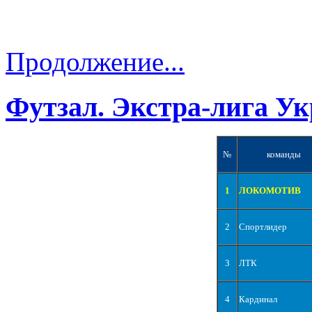
Продолжение...
Футзал. Экстра-лига Ук
№
команды
1
ЛОКОМОТИВ
2
Спортлидер
3
ЛТК
4
Кардинал