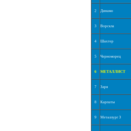
2
Динамо
3
Ворскла
4
Шахтер
5
Черноморец
6
МЕТАЛЛИСТ
7
Заря
8
Карпаты
9
Металлург З