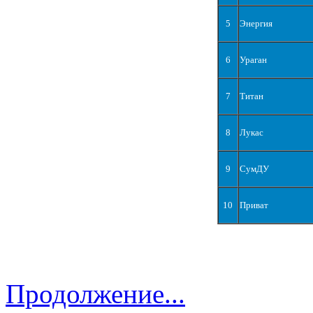
5
Энергия
6
Ураган
7
Титан
8
Лукас
9
СумДУ
10
Приват
Продолжение...