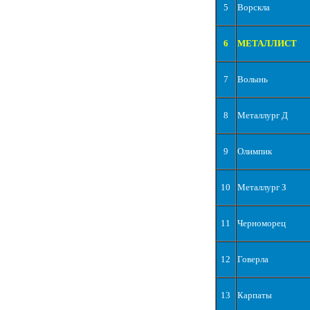
5
Ворскла
6
МЕТАЛЛИСТ
7
Волынь
8
Металлург Д
9
Олимпик
10
Металлург З
11
Черноморец
12
Говерла
13
Карпаты