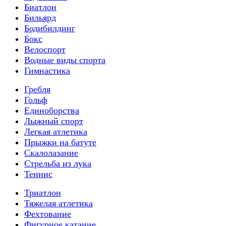
Биатлон
Бильярд
Бодибилдинг
Бокс
Велоспорт
Водные виды спорта
Гимнастика
Гребля
Гольф
Единоборства
Лыжный спорт
Легкая атлетика
Прыжки на батуте
Скалолазание
Стрельба из лука
Теннис
Триатлон
Тяжелая атлетика
Фехтование
Фигурное катание