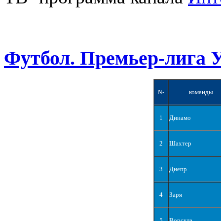
Футбол. Премьер-лига 
№
команды
1
Динамо
2
Шахтер
3
Днепр
4
Заря
5
Ворскла