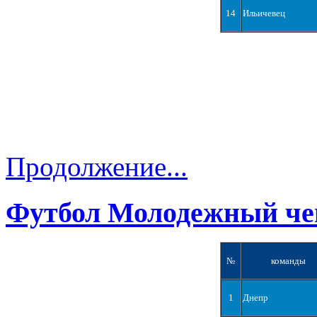
14
Ильичевец
Продолжение...
Футбол Молодежный че
№
команды
1
Днепр