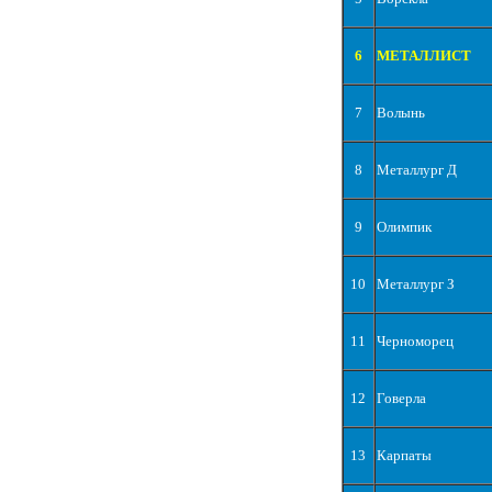
6
МЕТАЛЛИСТ
7
Волынь
8
Металлург Д
9
Олимпик
10
Металлург З
11
Черноморец
12
Говерла
13
Карпаты