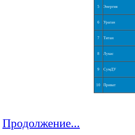
5
Энергия
6
Ураган
7
Титан
8
Лукас
9
СумДУ
10
Приват
Продолжение...