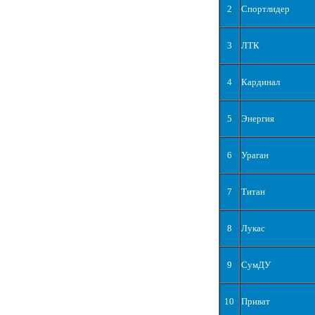
2
Спортлидер
3
ЛТК
4
Кардинал
5
Энергия
6
Ураган
7
Титан
8
Лукас
9
СумДУ
10
Приват