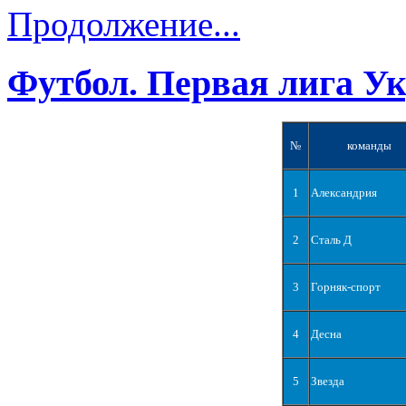
Продолжение...
Футбол. Первая лига У
№
команды
1
Александрия
2
Сталь Д
3
Горняк-спорт
4
Десна
5
Звезда