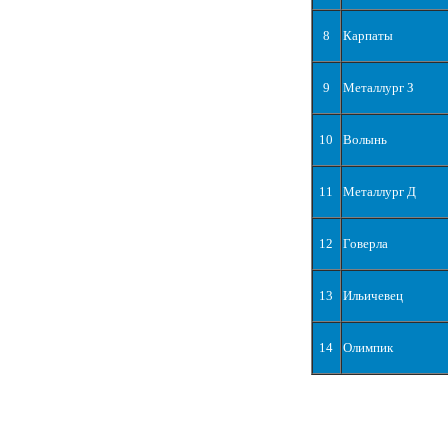
8
Карпаты
9
Металлург З
10
Волынь
11
Металлург Д
12
Говерла
13
Ильичевец
14
Олимпик