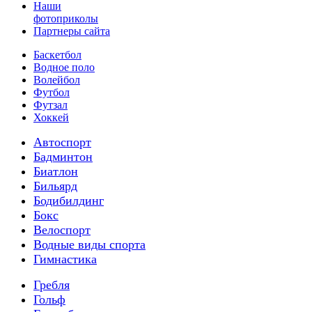
Наши
фотоприколы
Партнеры сайта
Баскетбол
Водное поло
Волейбол
Футбол
Футзал
Хоккей
Автоспорт
Бадминтон
Биатлон
Бильярд
Бодибилдинг
Бокс
Велоспорт
Водные виды спорта
Гимнастика
Гребля
Гольф