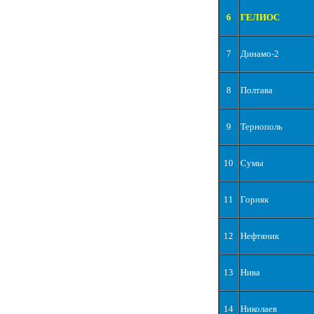
6
ГЕЛИОС
7
Динамо-2
8
Полтава
9
Тернополь
10
Сумы
11
Горняк
12
Нефтяник
13
Нива
14
Николаев