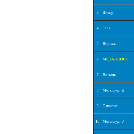
3
Днепр
4
Заря
5
Ворскла
6
МЕТАЛЛИСТ
7
Волынь
8
Металлург Д
9
Олимпик
10
Металлург З