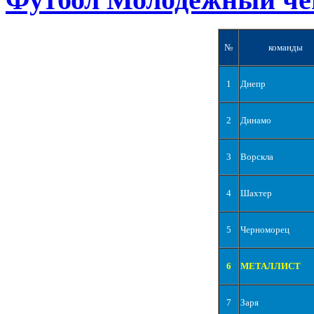
№
команды
1
Днепр
2
Динамо
3
Ворскла
4
Шахтер
5
Черноморец
6
МЕТАЛЛИСТ
7
Заря