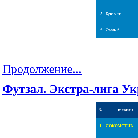
15
Буковина
16
Сталь А
Продолжение...
Футзал. Экстра-лига Ук
№
команды
1
ЛОКОМОТИВ