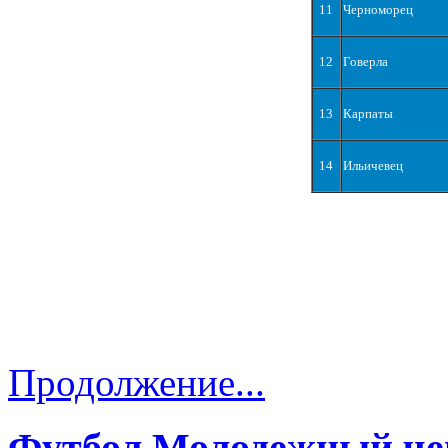
11
Черноморец
12
Говерла
13
Карпаты
14
Ильичевец
Продолжение...
Футбол Молодежный че