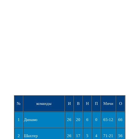
№
команды
И
В
Н
П
Мячи
О
1
Динамо
26
20
6
0
65-12
66
2
Шахтер
26
17
5
4
71-21
56