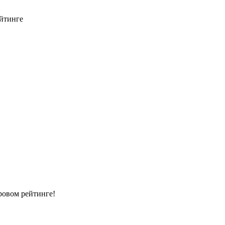
йтинге
ровом рейтинге!