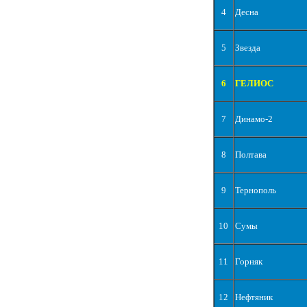
4
Десна
5
Звезда
6
ГЕЛИОС
7
Динамо-2
8
Полтава
9
Тернополь
10
Сумы
11
Горняк
12
Нефтяник