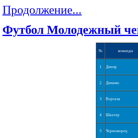
Продолжение...
Футбол Молодежный че
№
команды
1
Днепр
2
Динамо
3
Ворскла
4
Шахтер
5
Черноморец