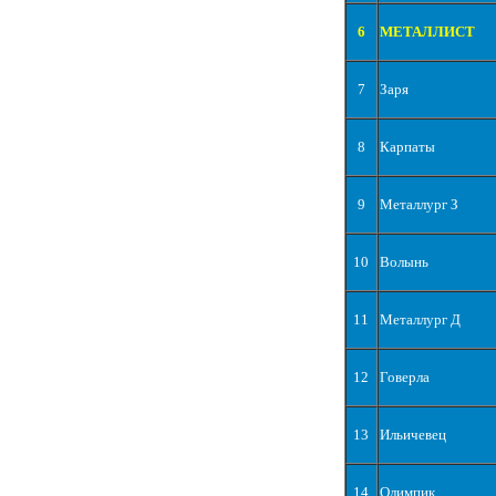
6
МЕТАЛЛИСТ
7
Заря
8
Карпаты
9
Металлург З
10
Волынь
11
Металлург Д
12
Говерла
13
Ильичевец
14
Олимпик