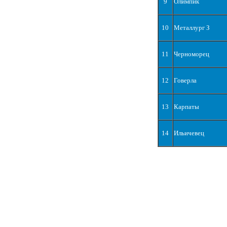
9
Олимпик
10
Металлург З
11
Черноморец
12
Говерла
13
Карпаты
14
Ильичевец