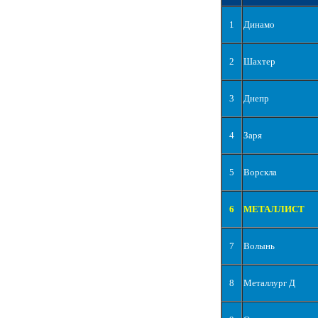
1
Динамо
2
Шахтер
3
Днепр
4
Заря
5
Ворскла
6
МЕТАЛЛИСТ
7
Волынь
8
Металлург Д