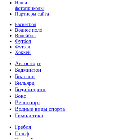
Наши
фотоприколы
Партнеры сайта
Баскетбол
Водное поло
Волейбол
Футбол
Футзал
Хоккей
Автоспорт
Бадминтон
Биатлон
Бильярд
Бодибилдинг
Бокс
Велоспорт
Водные виды спорта
Гимнастика
Гребля
Гольф