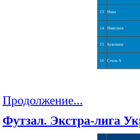
13
Нива
14
Николаев
15
Буковина
16
Сталь А
Продолжение...
Футзал. Экстра-лига Ук