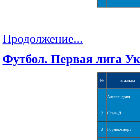
Продолжение...
Футбол. Первая лига У
№
команды
1
Александрия
2
Сталь Д
3
Горняк-спорт