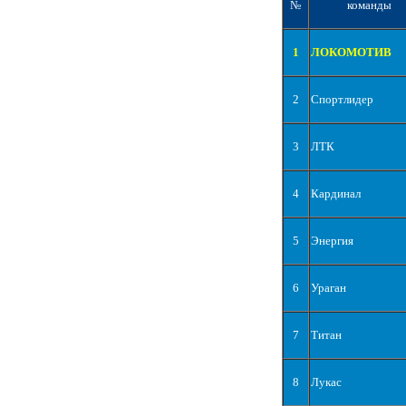
№
команды
1
ЛОКОМОТИВ
2
Спортлидер
3
ЛТК
4
Кардинал
5
Энергия
6
Ураган
7
Титан
8
Лукас