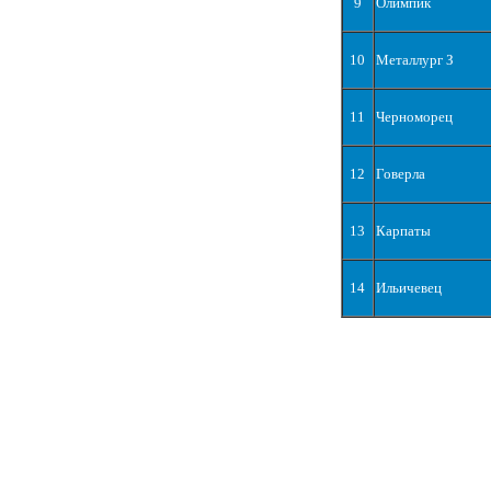
9
Олимпик
10
Металлург З
11
Черноморец
12
Говерла
13
Карпаты
14
Ильичевец