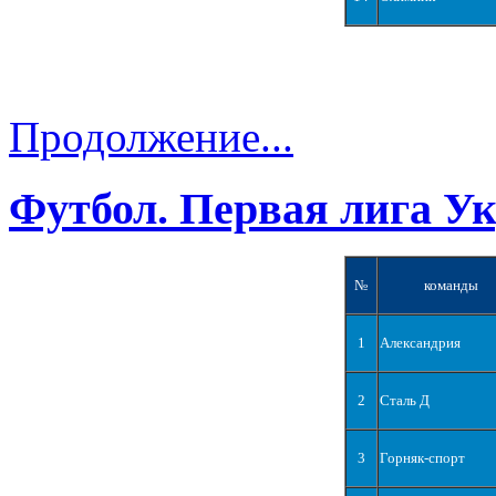
Продолжение...
Футбол. Первая лига У
№
команды
1
Александрия
2
Сталь Д
3
Горняк-спорт