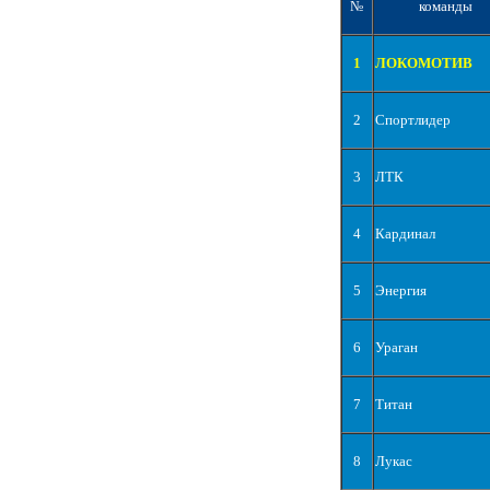
№
команды
1
ЛОКОМОТИВ
2
Спортлидер
3
ЛТК
4
Кардинал
5
Энергия
6
Ураган
7
Титан
8
Лукас