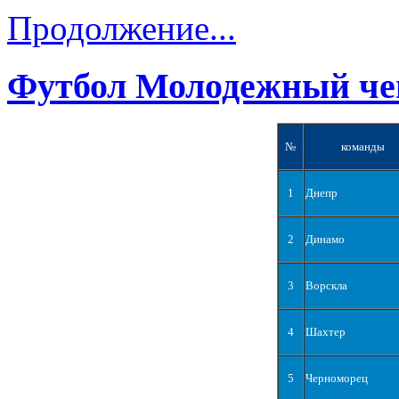
Продолжение...
Футбол Молодежный че
№
команды
1
Днепр
2
Динамо
3
Ворскла
4
Шахтер
5
Черноморец