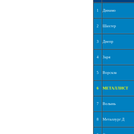
1
Динамо
2
Шахтер
3
Днепр
4
Заря
5
Ворскла
6
МЕТАЛЛИСТ
7
Волынь
8
Металлург Д