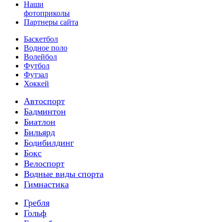
Наши
фотоприколы
Партнеры сайта
Баскетбол
Водное поло
Волейбол
Футбол
Футзал
Хоккей
Автоспорт
Бадминтон
Биатлон
Бильярд
Бодибилдинг
Бокс
Велоспорт
Водные виды спорта
Гимнастика
Гребля
Гольф