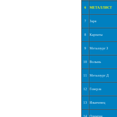
6
МЕТАЛЛИСТ
7
Заря
8
Карпаты
9
Металлург З
10
Волынь
11
Металлург Д
12
Говерла
13
Ильичевец
14
Олимпик