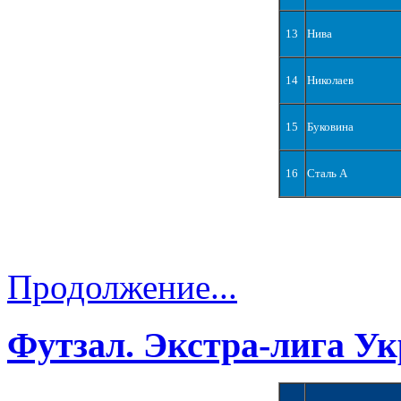
13
Нива
14
Николаев
15
Буковина
16
Сталь А
Продолжение...
Футзал. Экстра-лига Ук