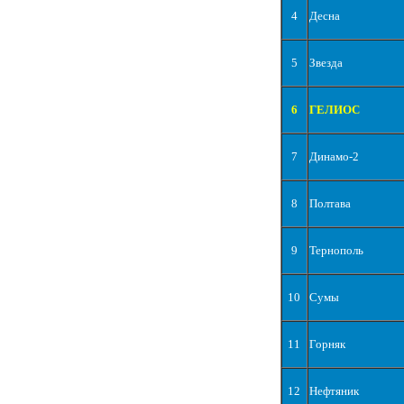
4
Десна
5
Звезда
6
ГЕЛИОС
7
Динамо-2
8
Полтава
9
Тернополь
10
Сумы
11
Горняк
12
Нефтяник