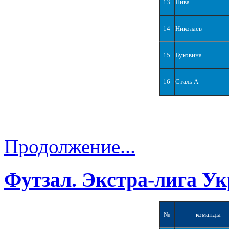
13
Нива
14
Николаев
15
Буковина
16
Сталь А
Продолжение...
Футзал. Экстра-лига Ук
№
команды