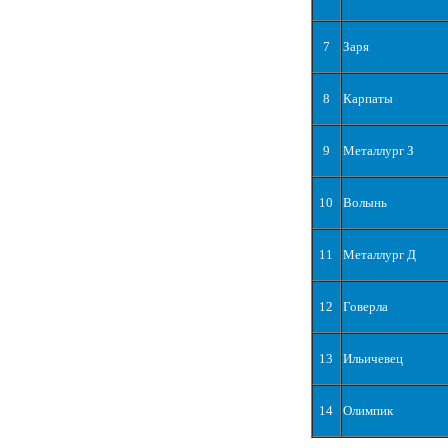
7
Заря
8
Карпаты
9
Металлург З
10
Волынь
11
Металлург Д
12
Говерла
13
Ильичевец
14
Олимпик