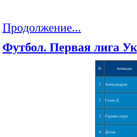
Продолжение...
Футбол. Первая лига У
№
команды
1
Александрия
2
Сталь Д
3
Горняк-спорт
4
Десна