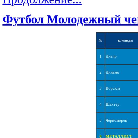
Футбол Молодежный че
№
команды
1
Днепр
2
Динамо
3
Ворскла
4
Шахтер
5
Черноморец
6
МЕТАЛЛИСТ