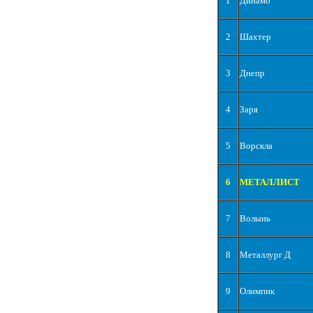
1
Динамо
2
Шахтер
3
Днепр
4
Заря
5
Ворскла
6
МЕТАЛЛИСТ
7
Волынь
8
Металлург Д
9
Олимпик