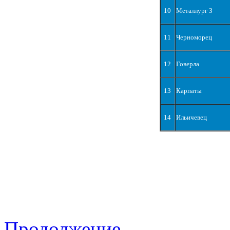
10
Металлург З
11
Черноморец
12
Говерла
13
Карпаты
14
Ильичевец
Продолжение...