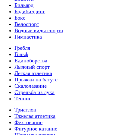
Бильярд
Бодибилдинг
Бокс
Велоспорт
Водные виды спорта
Гимнастика
Гребля
Гольф
Единоборства
Лыжный спорт
Легкая атлетика
Прыжки на батуте
Скалолазание
Стрельба из лука
Теннис
Триатлон
Тяжелая атлетика
Фехтование
Фигурное катание
Шахматы-шашки