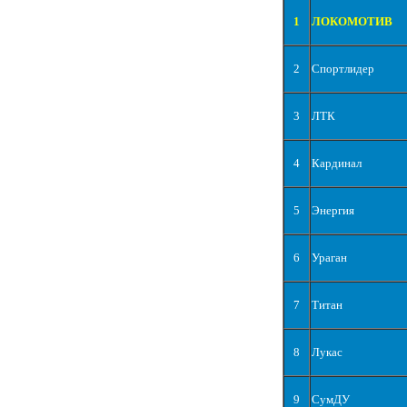
1
ЛОКОМОТИВ
2
Спортлидер
3
ЛТК
4
Кардинал
5
Энергия
6
Ураган
7
Титан
8
Лукас
9
СумДУ