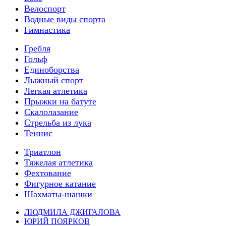
Велоспорт
Водные виды спорта
Гимнастика
Гребля
Гольф
Единоборства
Лыжный спорт
Легкая атлетика
Прыжки на батуте
Скалолазание
Стрельба из лука
Теннис
Триатлон
Тяжелая атлетика
Фехтование
Фигурное катание
Шахматы-шашки
ЛЮДМИЛА ДЖИГАЛОВА
ЮРИЙ ПОЯРКОВ