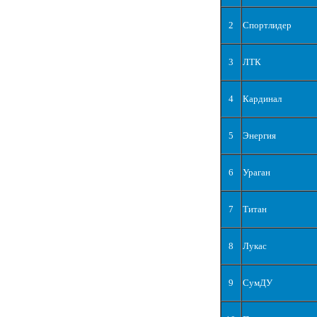
2
Спортлидер
3
ЛТК
4
Кардинал
5
Энергия
6
Ураган
7
Титан
8
Лукас
9
СумДУ