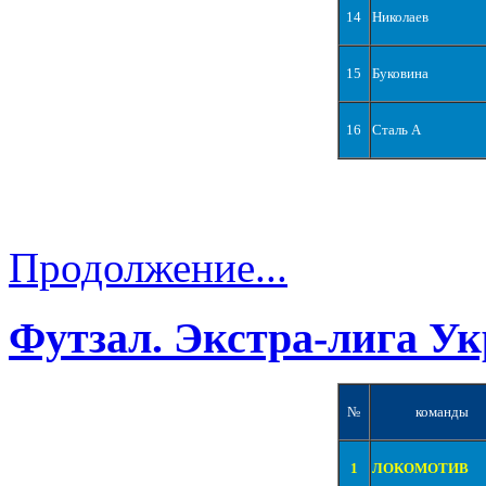
14
Николаев
15
Буковина
16
Сталь А
Продолжение...
Футзал. Экстра-лига Ук
№
команды
1
ЛОКОМОТИВ