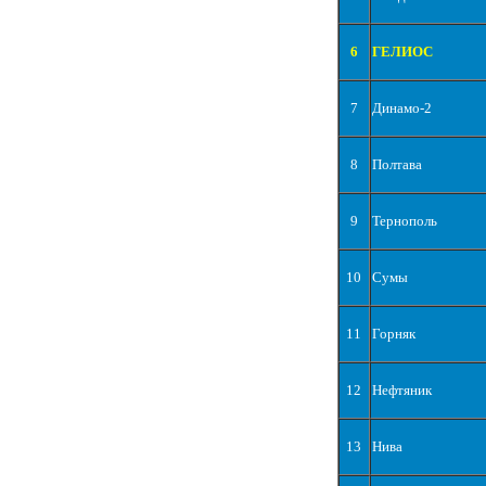
6
ГЕЛИОС
7
Динамо-2
8
Полтава
9
Тернополь
10
Сумы
11
Горняк
12
Нефтяник
13
Нива