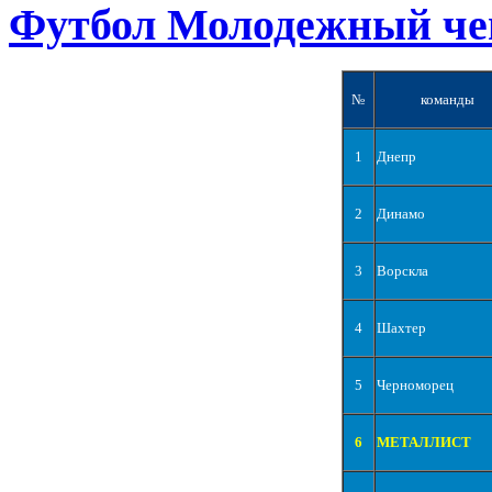
Футбол Молодежный че
№
команды
1
Днепр
2
Динамо
3
Ворскла
4
Шахтер
5
Черноморец
6
МЕТАЛЛИСТ