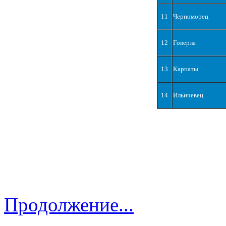
11
Черноморец
12
Говерла
13
Карпаты
14
Ильичевец
Продолжение...