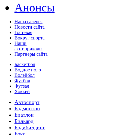
Анонсы
Наша галерея
Новости сайта
Гостевая
Вокруг спорта
Наши
фотоприколы
Партнеры сайта
Баскетбол
Водное поло
Волейбол
Футбол
Футзал
Хоккей
Автоспорт
Бадминтон
Биатлон
Бильярд
Бодибилдинг
Бокс