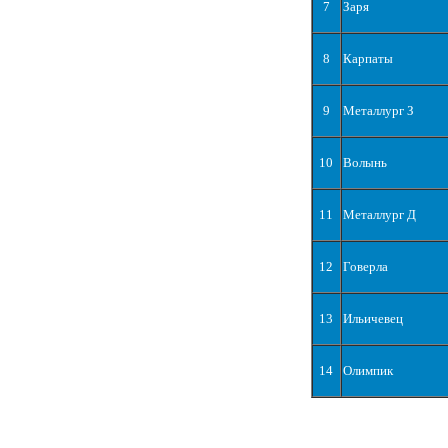
7
Заря
8
Карпаты
9
Металлург З
10
Волынь
11
Металлург Д
12
Говерла
13
Ильичевец
14
Олимпик