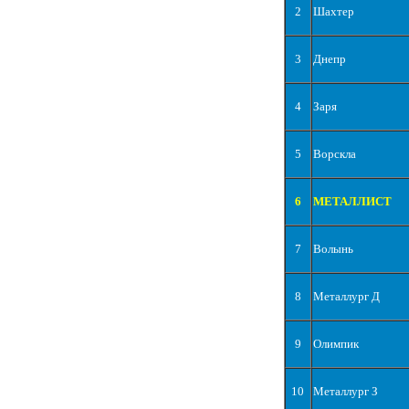
2
Шахтер
3
Днепр
4
Заря
5
Ворскла
6
МЕТАЛЛИСТ
7
Волынь
8
Металлург Д
9
Олимпик
10
Металлург З