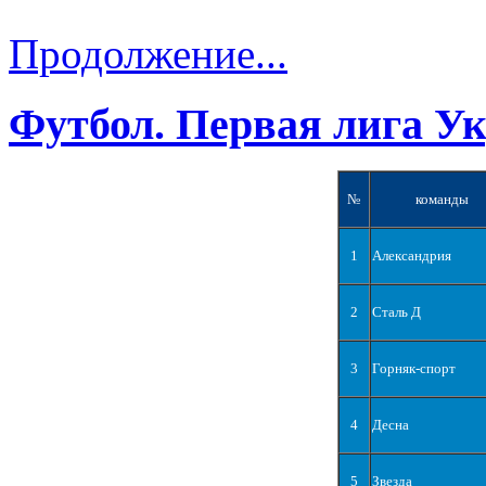
Продолжение...
Футбол. Первая лига У
№
команды
1
Александрия
2
Сталь Д
3
Горняк-спорт
4
Десна
5
Звезда