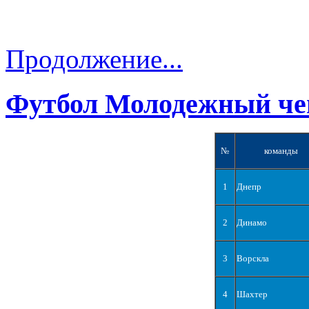
Продолжение...
Футбол Молодежный че
№
команды
1
Днепр
2
Динамо
3
Ворскла
4
Шахтер