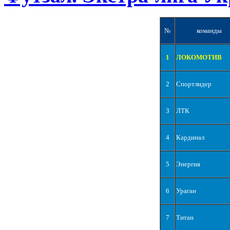
№
команды
1
ЛОКОМОТИВ
2
Спортлидер
3
ЛТК
4
Кардинал
5
Энергия
6
Ураган
7
Титан