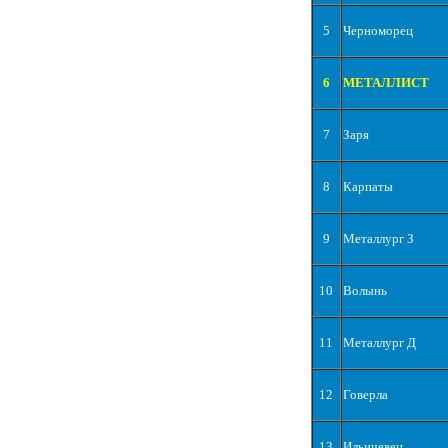
5
Черноморец
6
МЕТАЛЛИСТ
7
Заря
8
Карпаты
9
Металлург З
10
Волынь
11
Металлург Д
12
Говерла
13
Ильичевец