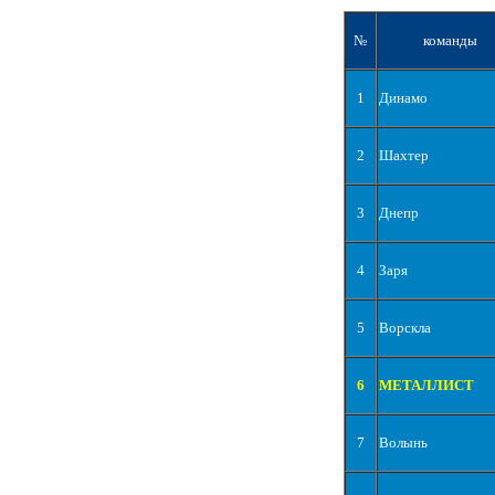
№
команды
1
Динамо
2
Шахтер
3
Днепр
4
Заря
5
Ворскла
6
МЕТАЛЛИСТ
7
Волынь