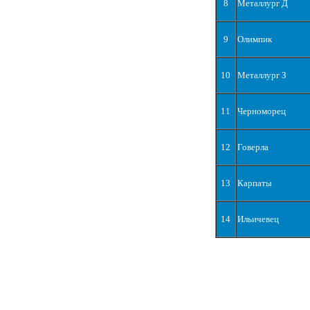
8
Металлург Д
9
Олимпик
10
Металлург З
11
Черноморец
12
Говерла
13
Карпаты
14
Ильичевец