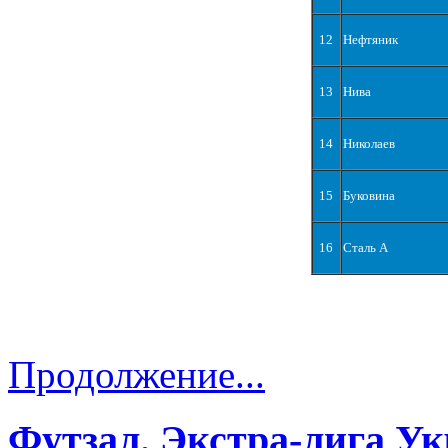
12
Нефтяник
13
Нива
14
Николаев
15
Буковина
16
Сталь А
Продолжение...
Футзал. Экстра-лига Ук