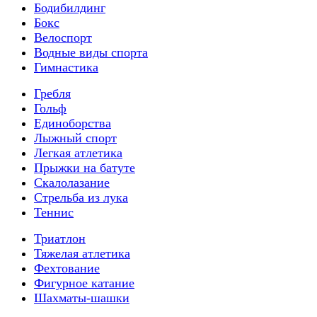
Бодибилдинг
Бокс
Велоспорт
Водные виды спорта
Гимнастика
Гребля
Гольф
Единоборства
Лыжный спорт
Легкая атлетика
Прыжки на батуте
Скалолазание
Стрельба из лука
Теннис
Триатлон
Тяжелая атлетика
Фехтование
Фигурное катание
Шахматы-шашки