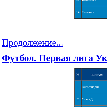
14
Олимпик
Продолжение...
Футбол. Первая лига У
№
команды
1
Александрия
2
Сталь Д