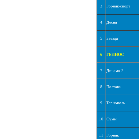
3
Горняк-спорт
4
Десна
5
Звезда
6
ГЕЛИОС
7
Динамо-2
8
Полтава
9
Тернополь
10
Сумы
11
Горняк