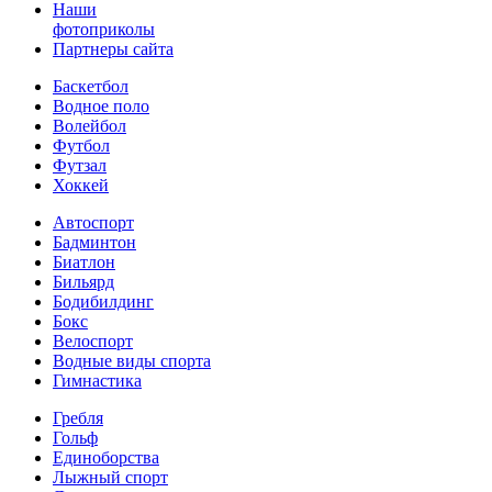
Наши
фотоприколы
Партнеры сайта
Баскетбол
Водное поло
Волейбол
Футбол
Футзал
Хоккей
Автоспорт
Бадминтон
Биатлон
Бильярд
Бодибилдинг
Бокс
Велоспорт
Водные виды спорта
Гимнастика
Гребля
Гольф
Единоборства
Лыжный спорт