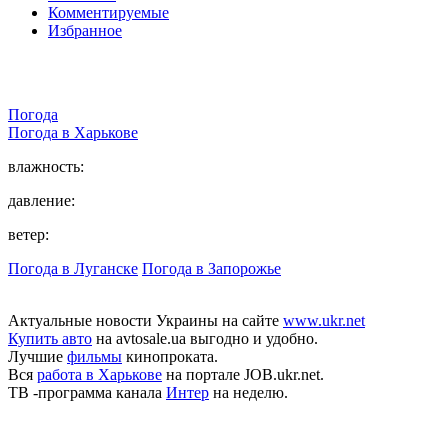
Комментируемые
Избранное
Погода
Погода в
Харькове
влажность:
давление:
ветер:
Погода в Луганске
Погода в Запорожье
Актуальные новости Украины на сайте
www.ukr.net
Купить авто
на avtosale.ua выгодно и удобно.
Лучшие
фильмы
кинопроката.
Вся
работа в Харькове
на портале JOB.ukr.net.
ТВ -программа канала
Интер
на неделю.