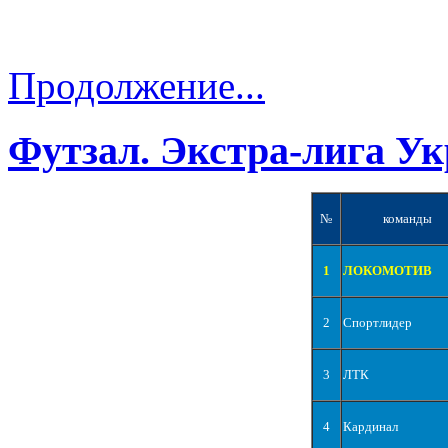
Продолжение...
Футзал. Экстра-лига Ук
№
команды
1
ЛОКОМОТИВ
2
Спортлидер
3
ЛТК
4
Кардинал