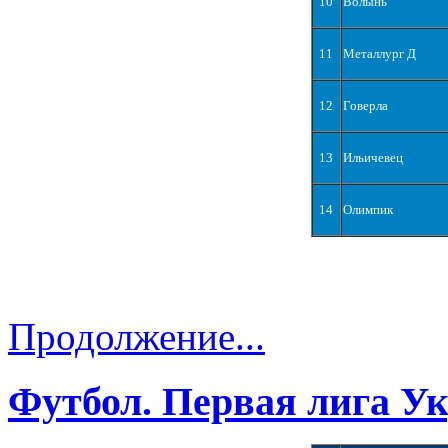
10
Волынь
11
Металлург Д
12
Говерла
13
Ильичевец
14
Олимпик
Продолжение...
Футбол. Первая лига У