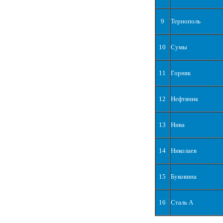
9
Тернополь
10
Сумы
11
Горняк
12
Нефтяник
13
Нива
14
Николаев
15
Буковина
16
Сталь А