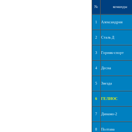
№
команды
1
Александрия
2
Сталь Д
3
Горняк-спорт
4
Десна
5
Звезда
6
ГЕЛИОС
7
Динамо-2
8
Полтава