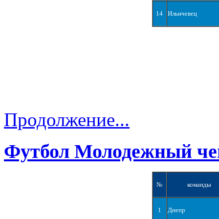
14
Ильичевец
Продолжение...
Футбол Молодежный че
№
команды
1
Днепр