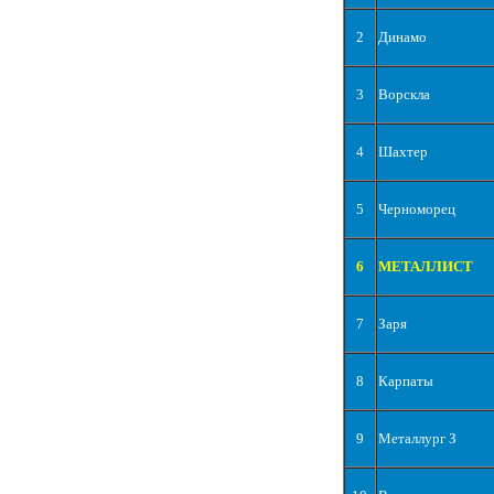
2
Динамо
3
Ворскла
4
Шахтер
5
Черноморец
6
МЕТАЛЛИСТ
7
Заря
8
Карпаты
9
Металлург З