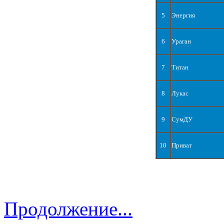
5
Энергия
6
Ураган
7
Титан
8
Лукас
9
СумДУ
10
Приват
Продолжение...