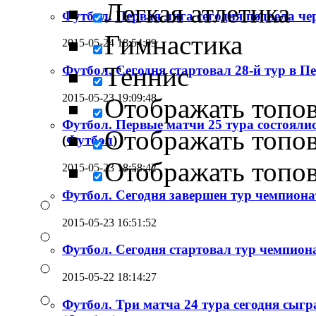
Легкая атлетика
Футбол. Первая лига сегодня подвела че
Гимнастика
2015-05-24 18:54:09
Теннис
Футбол. Сегодня стартовал 28-й тур в П
2015-05-23 19:09:48
Отображать топо
Футбол. Первые матчи 25 тура состоялис
Отображать топо
(
Футбол
)
Отображать топо
2015-05-23 18:58:42
Футбол. Сегодня завершен тур чемпиона
2015-05-23 16:51:52
Футбол. Сегодня стартовал тур чемпион
2015-05-22 18:14:27
Футбол. Три матча 24 тура сегодня сыг