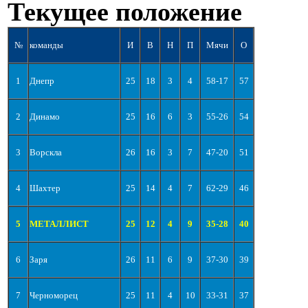
Текущее положение
№
команды
И
В
Н
П
Мячи
О
1
Днепр
25
18
3
4
58-17
57
2
Динамо
25
16
6
3
55-26
54
3
Ворскла
26
16
3
7
47-20
51
4
Шахтер
25
14
4
7
62-29
46
5
МЕТАЛЛИСТ
25
12
4
9
35-28
40
6
Заря
26
11
6
9
37-30
39
7
Черноморец
25
11
4
10
33-31
37