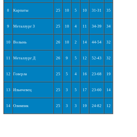
8
Карпаты
25
10
5
10
31-31
35
9
Металлург З
25
10
4
11
34-39
34
10
Волынь
26
10
2
14
44-54
32
11
Металлург Д
26
9
5
12
52-43
32
12
Говерла
25
5
4
16
23-68
19
13
Ильичевец
25
3
5
17
23-60
14
14
Олимпик
25
3
3
19
24-82
12