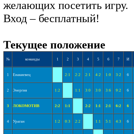
желающих посетить игру.
Вход – бесплатный!
Текущее положение
№
команды
1
2
3
4
5
6
7
И
1
Енакиевец
2:1
2:2
2:1
4:2
1:0
3:2
6
2
Энергия
1:2
1:1
3:0
3:0
3:6
9:2
6
3
ЛОКОМОТИВ
2:2
1:1
2:2
1:1
2:1
6:2
6
4
Ураган
1:2
0:3
2:2
1:1
5:1
4:3
6