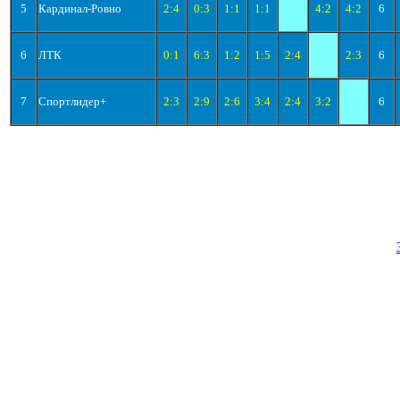
5
Кардинал-Ровно
2:4
0:3
1:1
1:1
4:2
4:2
6
6
ЛТК
0:1
6:3
1:2
1:5
2:4
2:3
6
7
Спортлидер+
2:3
2:9
2:6
3:4
2:4
3:2
6