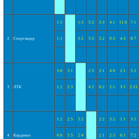
1:5
1:3
5:2
3:3
4:1
11:6
7:1
2
Спортлидер
1:1
3:2
5:5
5:2
0:3
4:3
8:7
3:0
3:1
2:5
2:1
4:0
2:1
5:2
3
ЛТК
1:2
2:3
4:2
0:2
2:1
3:1
2:11
1:2
2:5
5:2
2:2
3:2
1:1
3:1
4
Кардинал
0:6
5:5
2:4
2:1
2:3
6:1
7:2