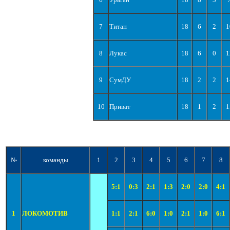
7
Титан
18
6
2
1
8
Лукас
18
6
0
1
9
СумДУ
18
2
2
1
10
Приват
18
1
2
1
№
команды
1
2
3
4
5
6
7
8
5:1
0:3
2:1
1:3
2:0
2:0
4:1
1
ЛОКОМОТИВ
1:1
2:1
6:0
1:0
2:1
1:0
6:1