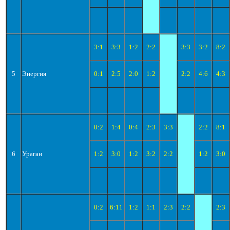
3:1
3:3
1:2
2:2
3:3
3:2
8:2
5
Энергия
0:1
2:5
2:0
1:2
2:2
4:6
4:3
0:2
1:4
0:4
2:3
3:3
2:2
8:1
6
Ураган
1:2
3:0
1:2
3:2
2:2
1:2
3:0
0:2
6:11
1:2
1:1
2:3
2:2
2:3