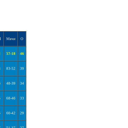
П
Мячи
О
2
57-18
46
3
83-52
39
6
48-39
34
5
68-46
33
5
60-42
29
7
51-37
27