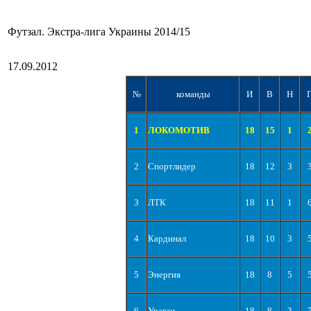
Футзал. Экстра-лига Украины 2014/15
17.09.2012
№
команды
И
В
Н
1
ЛОКОМОТИВ
18
15
1
2
Спортлидер
18
12
3
3
ЛТК
18
11
1
4
Кардинал
18
10
3
5
Энергия
18
8
5
6
Ураган
18
8
3