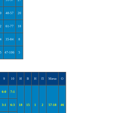
0
48-57
20
2
61-77
18
4
35-84
8
5
47-106
5
9
10
И
В
Н
П
Мячи
О
6:0
7:1
3:1
6:3
18
15
1
2
57-18
46