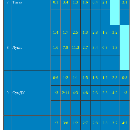
7
Титан
0:1
3:4
1:3
1:6
6:4
2:1
3:1
1:4
1:7
2:5
1:3
2:8
1:8
3:2
8
Лукас
1:6
7:8
11:2
2:7
3:4
0:3
1:3
0:6
1:2
1:1
1:5
1:8
1:6
2:3
0:8
9
СумДУ
1:3
2:11
4:3
4:8
2:3
2:3
4:2
1:3
1:7
3:6
1:2
2:7
2:8
2:8
3:7
4:7