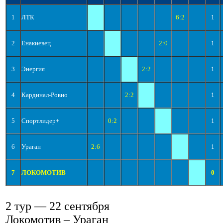
1
ЛТК
6:2
1
2
Енакиевец
2:0
1
3
Энергия
2:2
1
4
Кардинал-Ровно
2:2
1
5
Спортлидер+
0:2
1
6
Ураган
2:6
1
7
ЛОКОМОТИВ
0
2 тур — 22 сентября
Локомотив – Ураган