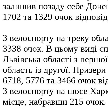
залишив позаду себе Донец
1702 та 1329 очок відповід
З велоспорту на треку обл
3338 очок. В цьому виді с
Львівська області з першо
область із другої. Призери
6718, 5776 та 3466 очок ві
З велоспорту на шосе Харк
місце, набравши 215 очок. 