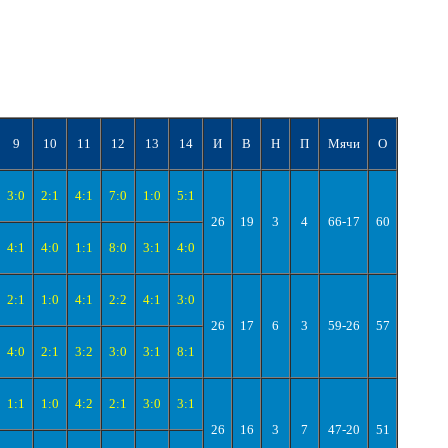
9
10
11
12
13
14
И
В
Н
П
Мячи
О
3:0
2:1
4:1
7:0
1:0
5:1
26
19
3
4
66-17
60
4:1
4:0
1:1
8:0
3:1
4:0
2:1
1:0
4:1
2:2
4:1
3:0
26
17
6
3
59-26
57
4:0
2:1
3:2
3:0
3:1
8:1
1:1
1:0
4:2
2:1
3:0
3:1
26
16
3
7
47-20
51