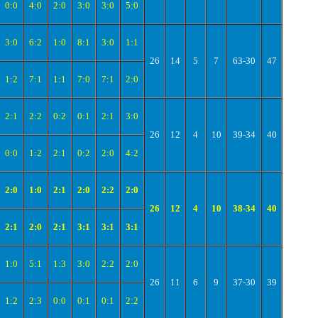
0:0
4:0
2:0
3:0
3:0
5:0
3:0
6:2
1:0
8:1
3:0
1:1
26
14
5
7
63-30
47
1:2
7:1
1:1
7:0
7:1
2:0
2:1
2:2
0:2
0:1
2:1
3:0
26
12
4
10
39-34
40
0:0
1:2
2:1
0:2
2:0
4:2
2:0
1:0
2:1
2:0
2:2
2:0
26
12
4
10
38-34
40
2:1
2:0
2:1
3:1
3:1
3:1
1:0
5:1
1:3
3:0
2:2
2:0
26
11
6
9
37-30
39
1:2
2:3
0:0
0:1
0:1
2:2