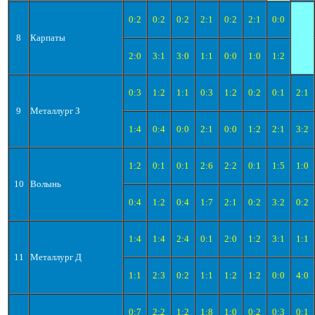
0:2
0:2
0:2
2:1
0:2
2:1
0:0
8
Карпаты
2:0
3:1
3:0
1:1
0:0
1:0
1:2
0:3
1:2
1:1
0:3
1:2
0:2
0:1
2:1
9
Металлург З
1:4
0:4
0:0
2:1
0:0
1:2
2:1
3:2
1:2
0:1
0:1
2:6
2:2
0:1
1:5
1:0
10
Волынь
0:4
1:2
0:4
1:7
2:1
0:2
3:2
0:2
1:4
1:4
2:4
0:1
2:0
1:2
3:1
1:1
11
Металлург Д
1:1
2:3
0:2
1:1
1:2
1:2
0:0
4:0
0:7
2:2
1:2
1:8
1:0
0:2
0:3
0:1