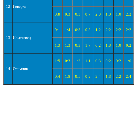
12
Говерла
0:8
0:3
0:3
0:7
2:0
1:3
1:0
2:2
0:1
1:4
0:3
0:3
1:2
2:2
2:2
2:2
13
Ильичевец
1:3
1:3
0:3
1:7
0:2
1:3
1:0
0:2
1:5
0:3
1:3
1:1
0:3
0:2
0:2
1:0
14
Олимпик
0:4
1:8
0:5
0:2
2:4
1:3
2:2
2:4