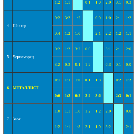
1:2
1:1
0:1
1:0
2:0
3:1
0:3
0:2
3:2
1:2
0:0
1:0
2:1
1:2
4
Шахтер
0:4
1:2
1:0
2:1
2:2
1:2
1:1
0:2
1:2
3:2
0:0
3:1
2:1
2:0
5
Черноморец
3:2
0:3
0:1
1:2
6:3
0:1
0:0
0:1
1:1
1:0
0:1
1:3
0:2
1:2
6
МЕТАЛЛИСТ
0:0
1:2
0:2
2:2
3:6
2:3
0:1
1:0
1:1
1:0
1:2
1:2
2:0
0:0
7
Заря
1:2
1:1
1:3
2:1
1:0
3:2
2:1