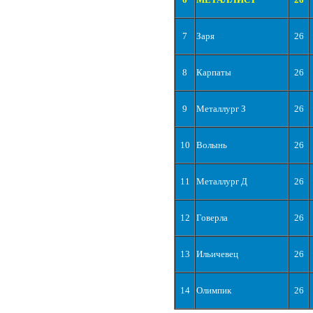
7
Заря
26
8
Карпаты
26
9
Металлург З
26
10
Волынь
26
11
Металлург Д
26
12
Говерла
26
13
Ильичевец
26
14
Олимпик
26