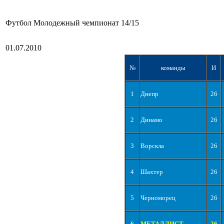
Футбол Молодежный чемпионат 14/15
01.07.2010
№
команды
И
1
Днепр
26
2
Динамо
26
3
Ворскла
26
4
Шахтер
26
5
Черноморец
26
6
МЕТАЛЛИСТ
26