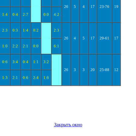
26
5
4
17
23-76
19
1:4
0:4
2:7
0:0
4:2
2:3
0:3
1:4
0:2
2:3
26
4
5
17
29-61
17
1:0
2:2
2:1
0:0
6:1
0:6
3:4
0:4
1:1
3:2
26
3
3
20
25-88
12
1:3
2:1
0:6
2:4
1:6
Закрыть окно