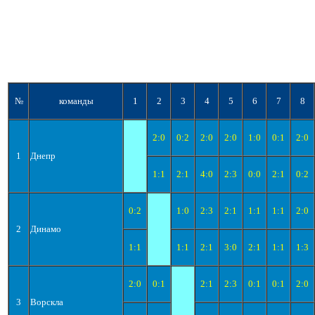
№
команды
1
2
3
4
5
6
7
8
2:0
0:2
2:0
2:0
1:0
0:1
2:0
1
Днепр
1:1
2:1
4:0
2:3
0:0
2:1
0:2
0:2
1:0
2:3
2:1
1:1
1:1
2:0
2
Динамо
1:1
1:1
2:1
3:0
2:1
1:1
1:3
2:0
0:1
2:1
2:3
0:1
0:1
2:0
3
Ворскла