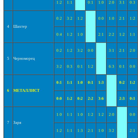
1:2
1:1
0:1
1:0
2:0
3:1
0:3
0:2
3:2
1:2
0:0
1:0
2:1
1:2
4
Шахтер
0:4
1:2
1:0
2:1
2:2
1:2
1:1
0:2
1:2
3:2
0:0
3:1
2:1
2:0
5
Черноморец
3:2
0:3
0:1
1:2
6:3
0:1
0:0
0:1
1:1
1:0
0:1
1:3
0:2
1:2
6
МЕТАЛЛИСТ
0:0
1:2
0:2
2:2
3:6
2:3
0:1
1:0
1:1
1:0
1:2
1:2
2:0
0:0
7
Заря
1:2
1:1
1:3
2:1
1:0
3:2
2:1