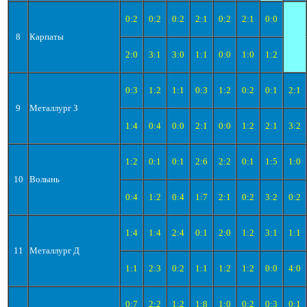
0:2
0:2
0:2
2:1
0:2
2:1
0:0
8
Карпаты
2:0
3:1
3:0
1:1
0:0
1:0
1:2
0:3
1:2
1:1
0:3
1:2
0:2
0:1
2:1
9
Металлург З
1:4
0:4
0:0
2:1
0:0
1:2
2:1
3:2
1:2
0:1
0:1
2:6
2:2
0:1
1:5
1:0
10
Волынь
0:4
1:2
0:4
1:7
2:1
0:2
3:2
0:2
1:4
1:4
2:4
0:1
2:0
1:2
3:1
1:1
11
Металлург Д
1:1
2:3
0:2
1:1
1:2
1:2
0:0
4:0
0:7
2:2
1:2
1:8
1:0
0:2
0:3
0:1