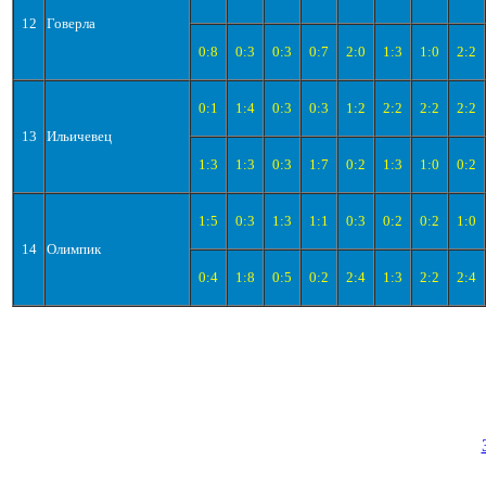
12
Говерла
0:8
0:3
0:3
0:7
2:0
1:3
1:0
2:2
0:1
1:4
0:3
0:3
1:2
2:2
2:2
2:2
13
Ильичевец
1:3
1:3
0:3
1:7
0:2
1:3
1:0
0:2
1:5
0:3
1:3
1:1
0:3
0:2
0:2
1:0
14
Олимпик
0:4
1:8
0:5
0:2
2:4
1:3
2:2
2:4