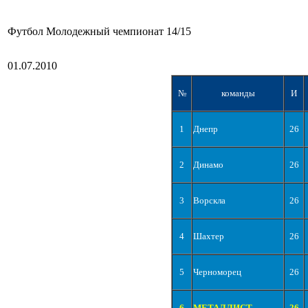
Футбол Молодежный чемпионат 14/15
01.07.2010
№
команды
И
1
Днепр
26
2
Динамо
26
3
Ворскла
26
4
Шахтер
26
5
Черноморец
26
6
МЕТАЛЛИСТ
26