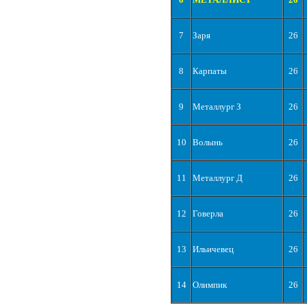
7
Заря
26
8
Карпаты
26
9
Металлург З
26
10
Волынь
26
11
Металлург Д
26
12
Говерла
26
13
Ильичевец
26
14
Олимпик
26