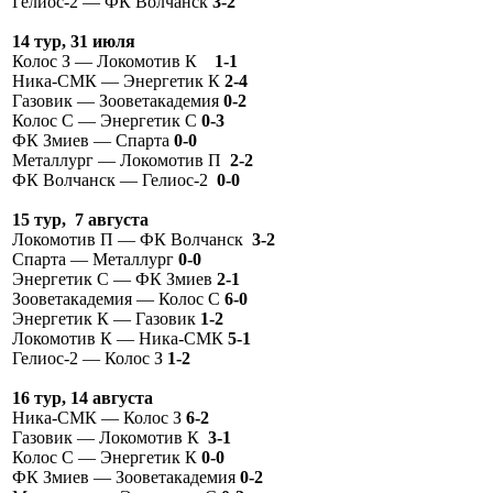
Гелиос-2 — ФК Волчанск
3-2
14 тур, 31 июля
Колос З — Локомотив К
1-1
Ника-СМК — Энергетик К
2-4
Газовик — Зооветакадемия
0-2
Колос С — Энергетик С
0-3
ФК Змиев — Спарта
0-0
Металлург — Локомотив П
2-2
ФК Волчанск — Гелиос-2
0-0
15 тур, 7 августа
Локомотив П — ФК Волчанск
3-2
Спарта — Металлург
0-0
Энергетик С — ФК Змиев
2-1
Зооветакадемия — Колос С
6-0
Энергетик К — Газовик
1-2
Локомотив К — Ника-СМК
5-1
Гелиос-2 — Колос З
1-2
16 тур, 14 августа
Ника-СМК — Колос З
6-2
Газовик — Локомотив К
3-1
Колос С — Энергетик К
0-0
ФК Змиев — Зооветакадемия
0-2