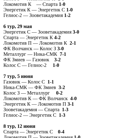
Локомотив К — Спарта
1-0
Энергетик К — Энергетик С
1-0
Гелиос-2 — Зооветакадемия
1-2
6 тур, 29 мая
Энергетик С — Зооветакадемия
3-0
Спарта — Энергетик К
4-2
Локомотив П — Локомотив К
2-1
ФК Волчанск — Колос З
3-0
Металлург — Ника-СМК
7-1
ФК Змиев — Газовик
3-2
Колос С — Гелиос-2
1-0
7 тур, 5 июня
Газовик — Колос С
1-1
Ника-СМК — ФК Змиев
3-2
Колос З — Металлург
0-2
Локомотив К — ФК Волчанск
4-0
Энергетик К — Локомотив П
3-1
Зооветакадемия — Спарта
1-3
Гелиос-2 — Энергетик С
1-3
8 тур, 12 июня
Спарта — Энергетик С
0-4
Локомотив П — Зооветакадемия
1-0