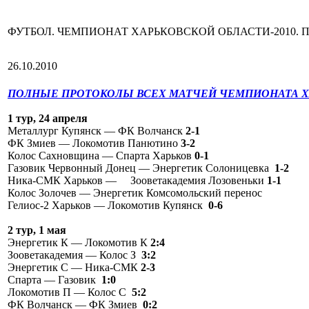
ФУТБОЛ. ЧЕМПИОНАТ ХАРЬКОВСКОЙ ОБЛАСТИ-2010. 
26.10.2010
ПОЛНЫЕ ПРОТОКОЛЫ ВСЕХ МАТЧЕЙ ЧЕМПИОНАТА ХА
1 тур, 24 апреля
Металлург Купянск — ФК Волчанск
2-1
ФК Змиев — Локомотив Панютино
3-2
Колос Сахновщина — Спарта Харьков
0-1
Газовик Червонный Донец — Энергетик Солоницевка
1-2
Ника-СМК Харьков — Зооветакадемия Лозовеньки
1-1
Колос Золочев — Энергетик Комсомольский перенос
Гелиос-2 Харьков — Локомотив Купянск
0-6
2 тур, 1 мая
Энергетик К — Локомотив К
2:4
Зооветакадемия — Колос З
3:2
Энергетик С — Ника-СМК
2-3
Спарта — Газовик
1:0
Локомотив П — Колос С
5:2
ФК Волчанск — ФК Змиев
0:2