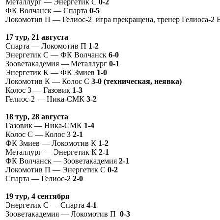
Металлург — Энергетик С
0-2
ФК Волчанск — Спарта
0-5
Локомотив П — Гелиос-2 игра прекращена, тренер Гелиоса-2 В
17 тур, 21 августа
Спарта — Локомотив П
1-2
Энергетик С — ФК Волчанск
6-0
Зооветакадемия — Металлург
0-1
Энергетик К — ФК Змиев
1-0
Локомотив К — Колос С
3-0 (техническая, неявка)
Колос З — Газовик
1-3
Гелиос-2 — Ника-СМК
3-2
18 тур, 28 августа
Газовик — Ника-СМК
1-4
Колос С — Колос З
2-1
ФК Змиев — Локомотив К
1-2
Металлург — Энергетик К
2-1
ФК Волчанск — Зооветакадемия
2-1
Локомотив П — Энергетик С
0-2
Спарта — Гелиос-2
2-0
19 тур, 4 сентября
Энергетик С — Спарта
4-1
Зооветакадемия — Локомотив П
0-3