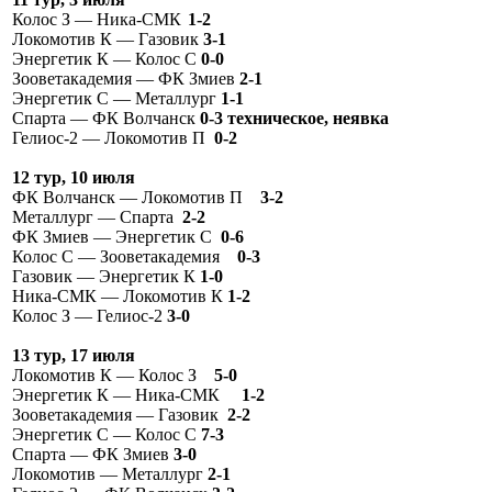
Колос З — Ника-СМК
1-2
Локомотив К — Газовик
3-1
Энергетик К — Колос С
0-0
Зооветакадемия — ФК Змиев
2-1
Энергетик С — Металлург
1-1
Спарта — ФК Волчанск
0-3 техническое, неявка
Гелиос-2 — Локомотив П
0-2
12 тур, 10 июля
ФК Волчанск — Локомотив П
3-2
Металлург — Спарта
2-2
ФК Змиев — Энергетик С
0-6
Колос С — Зооветакадемия
0-3
Газовик — Энергетик К
1-0
Ника-СМК — Локомотив К
1-2
Колос З — Гелиос-2
3-0
13 тур, 17 июля
Локомотив К — Колос З
5-0
Энергетик К — Ника-СМК
1-2
Зооветакадемия — Газовик
2-2
Энергетик С — Колос С
7-3
Спарта — ФК Змиев
3-0
Локомотив — Металлург
2-1