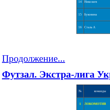
14
Николаев
15
Буковина
16
Сталь А
Продолжение...
Футзал. Экстра-лига Ук
№
команды
1
ЛОКОМОТИВ