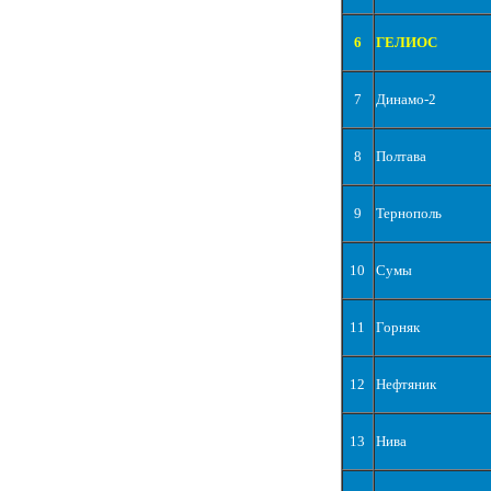
6
ГЕЛИОС
7
Динамо-2
8
Полтава
9
Тернополь
10
Сумы
11
Горняк
12
Нефтяник
13
Нива