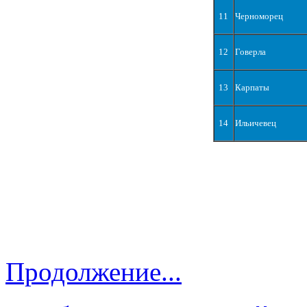
11
Черноморец
12
Говерла
13
Карпаты
14
Ильичевец
Продолжение...