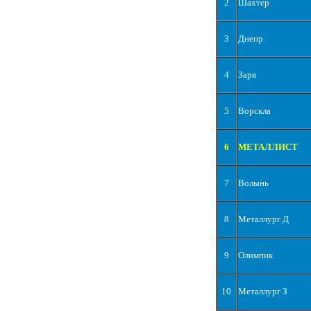
2
Шахтер
3
Днепр
4
Заря
5
Ворскла
6
МЕТАЛЛИСТ
7
Волынь
8
Металлург Д
9
Олимпик
10
Металлург З