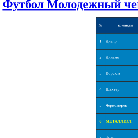
Футбол Молодежный че
№
команды
1
Днепр
2
Динамо
3
Ворскла
4
Шахтер
5
Черноморец
6
МЕТАЛЛИСТ
7
Заря