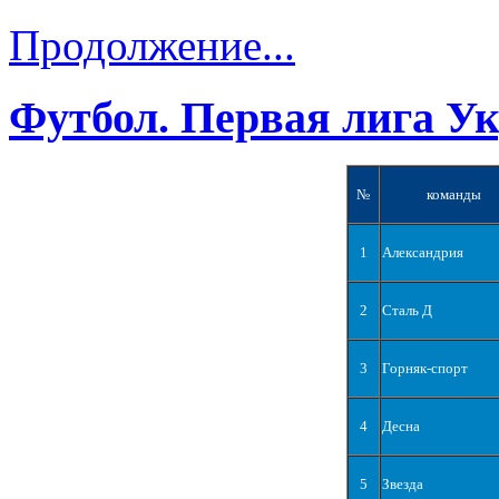
Продолжение...
Футбол. Первая лига У
№
команды
1
Александрия
2
Сталь Д
3
Горняк-спорт
4
Десна
5
Звезда