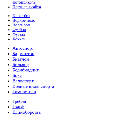
фотоприколы
Партнеры сайта
Баскетбол
Водное поло
Волейбол
Футбол
Футзал
Хоккей
Автоспорт
Бадминтон
Биатлон
Бильярд
Бодибилдинг
Бокс
Велоспорт
Водные виды спорта
Гимнастика
Гребля
Гольф
Единоборства