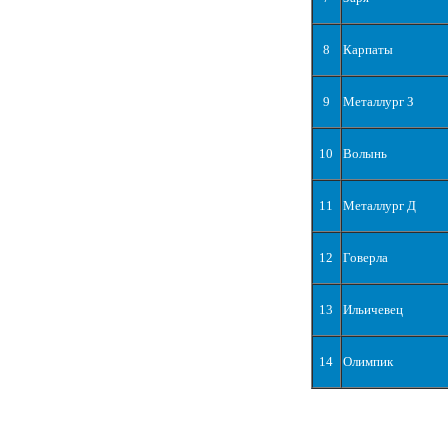
8
Карпаты
9
Металлург З
10
Волынь
11
Металлург Д
12
Говерла
13
Ильичевец
14
Олимпик