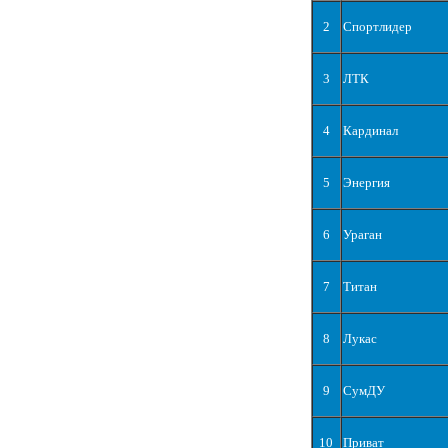
2
Спортлидер
3
ЛТК
4
Кардинал
5
Энергия
6
Ураган
7
Титан
8
Лукас
9
СумДУ
10
Приват