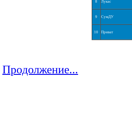
8
Лукас
9
СумДУ
10
Приват
Продолжение...