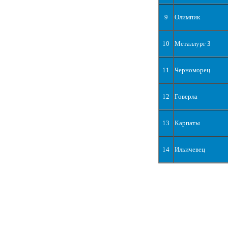
9
Олимпик
10
Металлург З
11
Черноморец
12
Говерла
13
Карпаты
14
Ильичевец