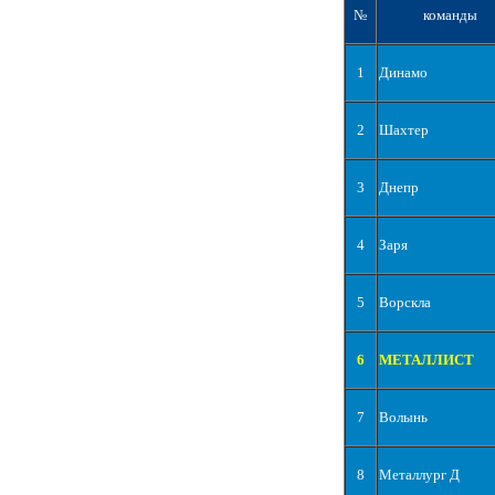
№
команды
1
Динамо
2
Шахтер
3
Днепр
4
Заря
5
Ворскла
6
МЕТАЛЛИСТ
7
Волынь
8
Металлург Д