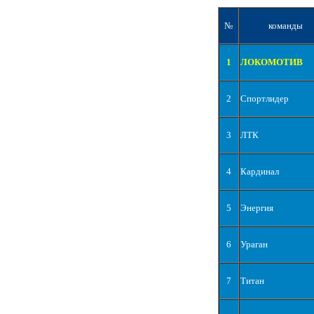
№
команды
1
ЛОКОМОТИВ
2
Спортлидер
3
ЛТК
4
Кардинал
5
Энергия
6
Ураган
7
Титан