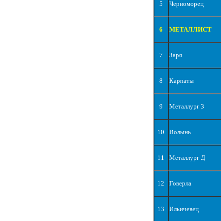
5
Черноморец
6
МЕТАЛЛИСТ
7
Заря
8
Карпаты
9
Металлург З
10
Волынь
11
Металлург Д
12
Говерла
13
Ильичевец