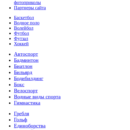
фотоприколы
Партнеры сайта
Баскетбол
Водное поло
Волейбол
Футбол
Футзал
Хоккей
Автоспорт
Бадминтон
Биатлон
Бильярд
Бодибилдинг
Бокс
Велоспорт
Водные виды спорта
Гимнастика
Гребля
Гольф
Единоборства