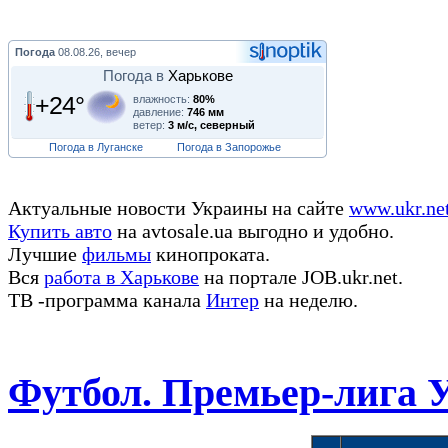
Погода
08.08.26, вечер
Погода в
Харькове
+24°
влажность:
80%
давление:
746 мм
ветер:
3 м/с, северный
Погода в Луганске
Погода в Запорожье
Актуальные новости Украины на сайте
www.ukr.ne
Купить авто
на avtosale.ua выгодно и удобно.
Лучшие
фильмы
кинопроката.
Вся
работа в Харькове
на портале JOB.ukr.net.
ТВ -программа канала
Интер
на неделю.
Футбол. Премьер-лига 