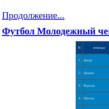
Продолжение...
Футбол Молодежный че
№
команды
1
Днепр
2
Динамо
3
Ворскла
4
Шахтер