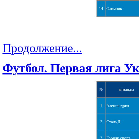
14
Олимпик
Продолжение...
Футбол. Первая лига У
№
команды
1
Александрия
2
Сталь Д
3
Горняк-спорт