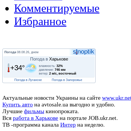
Комментируемые
Избранное
Погода
08.08.26, днем
Погода в
Харькове
+34°
влажность:
32%
давление:
746 мм
ветер:
2 м/с, восточный
Погода в Луганске
Погода в Запорожье
Актуальные новости Украины на сайте
www.ukr.ne
Купить авто
на avtosale.ua выгодно и удобно.
Лучшие
фильмы
кинопроката.
Вся
работа в Харькове
на портале JOB.ukr.net.
ТВ -программа канала
Интер
на неделю.