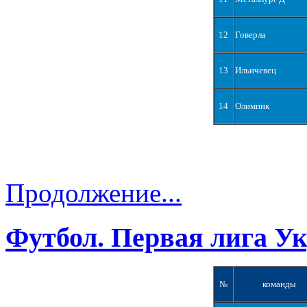
12
Говерла
13
Ильичевец
14
Олимпик
Продолжение...
Футбол. Первая лига У
№
команды