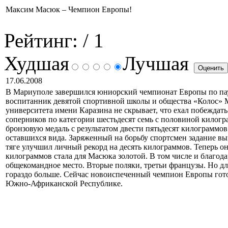
Максим Масюк – Чемпион Европы!
Рейтинг:
/ 1
Худшая
Лучшая
17.06.2008
В Мариуполе завершился юниорский чемпионат Европы по пау
воспитанник девятой спортивной школы и общества «Колос» 
университета имени Каразина не скрывает, что ехал побежда
соперников по категории шестьдесят семь с половиной кило
бронзовую медаль с результатом двести пятьдесят килограммо
оставшихся вида. Заряженный на борьбу спортсмен задание вы
тяге улучшил личный рекорд на десять килограммов. Теперь он
килограммов стала для Масюка золотой. В том числе и благод
общекомандное место. Вторые поляки, третьи французы. Но дл
гораздо больше. Сейчас новоиспеченный чемпион Европы гото
Южно-Африканской Республике.