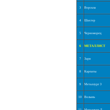
3
Ворскла
4
Шахтер
5
Черноморец
6
МЕТАЛЛИСТ
7
Заря
8
Карпаты
9
Металлург З
10
Волынь
11
Металлург Д