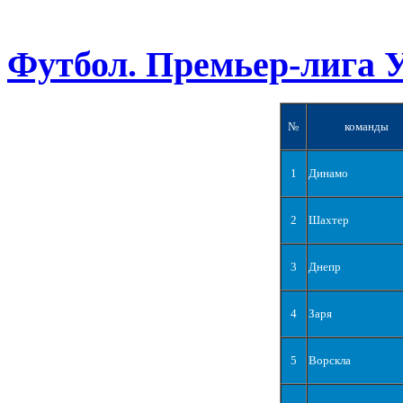
Футбол. Премьер-лига 
№
команды
1
Динамо
2
Шахтер
3
Днепр
4
Заря
5
Ворскла