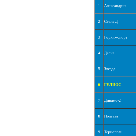
1
Александрия
2
Сталь Д
3
Горняк-спорт
4
Десна
5
Звезда
6
ГЕЛИОС
7
Динамо-2
8
Полтава
9
Тернополь