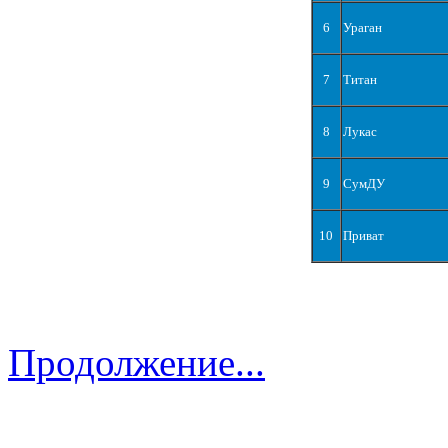
6
Ураган
7
Титан
8
Лукас
9
СумДУ
10
Приват
Продолжение...