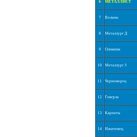
6
МЕТАЛЛИСТ
7
Волынь
8
Металлург Д
9
Олимпик
10
Металлург З
11
Черноморец
12
Говерла
13
Карпаты
14
Ильичевец