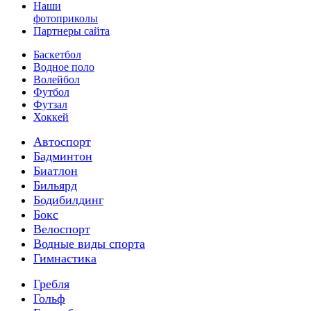
Наши
фотоприколы
Партнеры сайта
Баскетбол
Водное поло
Волейбол
Футбол
Футзал
Хоккей
Автоспорт
Бадминтон
Биатлон
Бильярд
Бодибилдинг
Бокс
Велоспорт
Водные виды спорта
Гимнастика
Гребля
Гольф