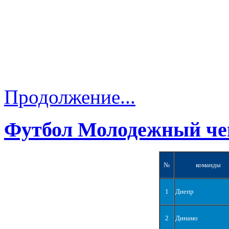
Продолжение...
Футбол Молодежный че
№
команды
1
Днепр
2
Динамо