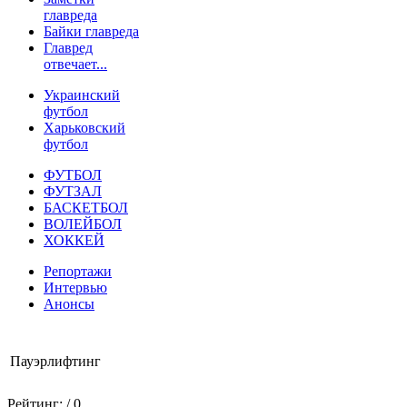
главреда
Байки главреда
Главред
отвечает...
Украинский
футбол
Харьковский
футбол
ФУТБОЛ
ФУТЗАЛ
БАСКЕТБОЛ
ВОЛЕЙБОЛ
ХОККЕЙ
Репортажи
Интервью
Анонсы
Пауэрлифтинг
Рейтинг:
/ 0