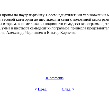
Европы по пауэрлифтингу. Восемнадцатилетний харьковчанин 
а в весовой категории до шестидесяти семи с половиной килогр
 вторым, в жиме лежа он поднял сто семьдесят килограммов, это
. Сумма в шестьсот семьдесят килограммов принесла представи
ины Александр Чернышев и Виктор Карпенко.
JComments
< Пред.
След. >