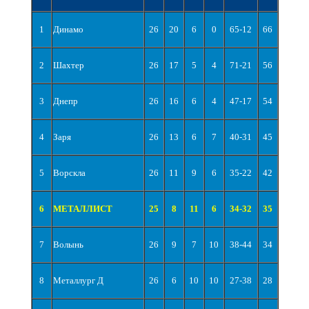
1
Динамо
26
20
6
0
65-12
66
2
Шахтер
26
17
5
4
71-21
56
3
Днепр
26
16
6
4
47-17
54
4
Заря
26
13
6
7
40-31
45
5
Ворскла
26
11
9
6
35-22
42
6
МЕТАЛЛИСТ
25
8
11
6
34-32
35
7
Волынь
26
9
7
10
38-44
34
8
Металлург Д
26
6
10
10
27-38
28