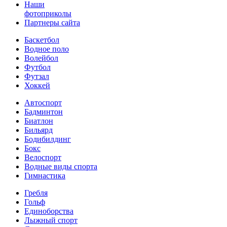
Наши
фотоприколы
Партнеры сайта
Баскетбол
Водное поло
Волейбол
Футбол
Футзал
Хоккей
Автоспорт
Бадминтон
Биатлон
Бильярд
Бодибилдинг
Бокс
Велоспорт
Водные виды спорта
Гимнастика
Гребля
Гольф
Единоборства
Лыжный спорт