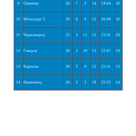
9
Олимпик
26
7
5
14
24-64
26
10
Металлург З
26
6
8
12
20-40
26
11
Черноморец
25
3
11
11
15-31
20
12
Говерла
26
3
10
13
22-47
19
13
Карпаты
26
5
9
12
22-31
15
14
Ильичевец
26
3
5
18
25-55
14