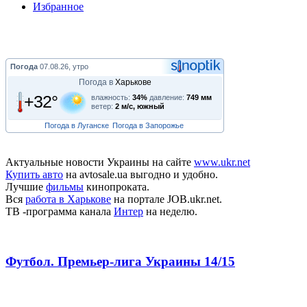
Избранное
Погода
07.08.26, утро
Погода в
Харькове
+32°
влажность:
34%
давление:
749 мм
ветер:
2 м/с, южный
Погода в Луганске
Погода в Запорожье
Актуальные новости Украины на сайте
www.ukr.net
Купить авто
на avtosale.ua выгодно и удобно.
Лучшие
фильмы
кинопроката.
Вся
работа в Харькове
на портале JOB.ukr.net.
ТВ -программа канала
Интер
на неделю.
Футбол. Премьер-лига Украины 14/15