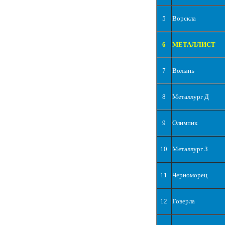
5
Ворскла
6
МЕТАЛЛИСТ
7
Волынь
8
Металлург Д
9
Олимпик
10
Металлург З
11
Черноморец
12
Говерла