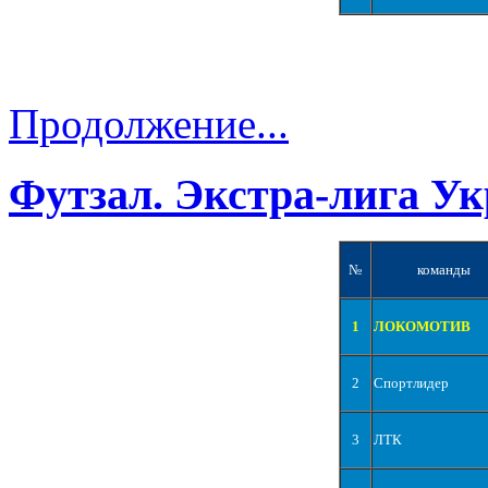
Продолжение...
Футзал. Экстра-лига Ук
№
команды
1
ЛОКОМОТИВ
2
Спортлидер
3
ЛТК