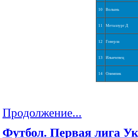
10
Волынь
11
Металлург Д
12
Говерла
13
Ильичевец
14
Олимпик
Продолжение...
Футбол. Первая лига У