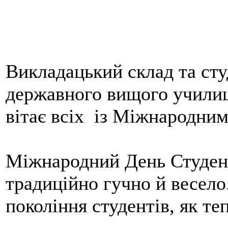
Викладацький склад та ст
державного вищого учили
вітає всіх із Міжнародни
Міжнародний День Студент
традиційно гучно й весело.
покоління студентів, як т