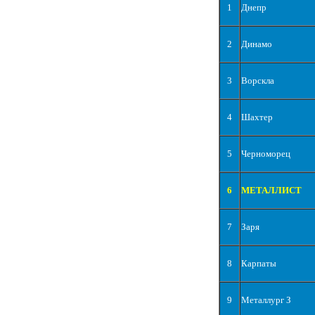
1
Днепр
2
Динамо
3
Ворскла
4
Шахтер
5
Черноморец
6
МЕТАЛЛИСТ
7
Заря
8
Карпаты
9
Металлург З