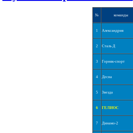
№
команды
1
Александрия
2
Сталь Д
3
Горняк-спорт
4
Десна
5
Звезда
6
ГЕЛИОС
7
Динамо-2