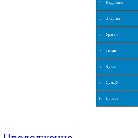
4
Кардинал
5
Энергия
6
Ураган
7
Титан
8
Лукас
9
СумДУ
10
Приват
Продолжение...