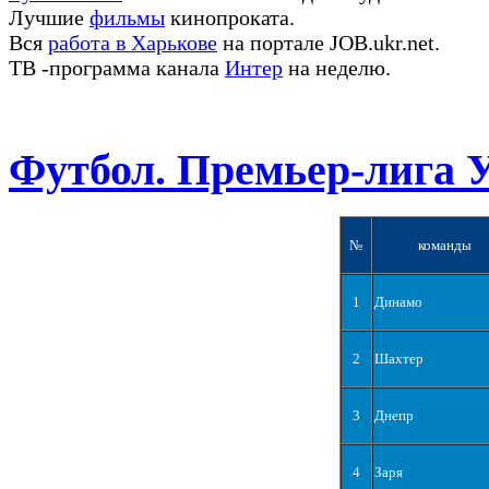
Лучшие
фильмы
кинопроката.
Вся
работа в Харькове
на портале JOB.ukr.net.
ТВ -программа канала
Интер
на неделю.
Футбол. Премьер-лига 
№
команды
1
Динамо
2
Шахтер
3
Днепр
4
Заря