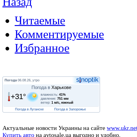
Назад
Читаемые
Комментируемые
Избранное
Погода
06.08.26, утро
Погода в
Харькове
+31°
влажность:
41%
давление:
751 мм
ветер:
1 м/с, южный
Погода в Луганске
Погода в Запорожье
Актуальные новости Украины на сайте
www.ukr.ne
Купить авто
на avtosale.ua выгодно и удобно.