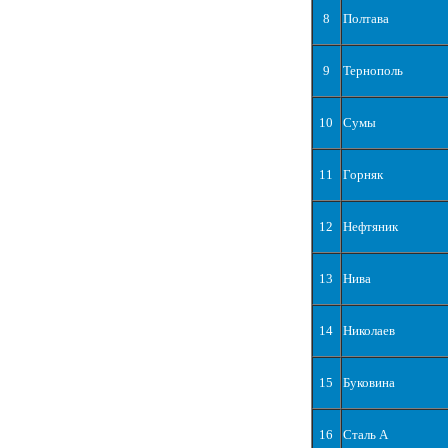
8
Полтава
9
Тернополь
10
Сумы
11
Горняк
12
Нефтяник
13
Нива
14
Николаев
15
Буковина
16
Сталь А