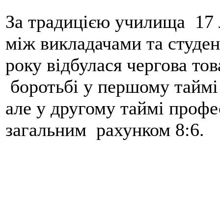
За традицією училища 17 
між викладачами та студе
року відбулася чергова тов
боротьбі у першому таймі 
але у другому таймі профес
загальним рахунком 8:6.