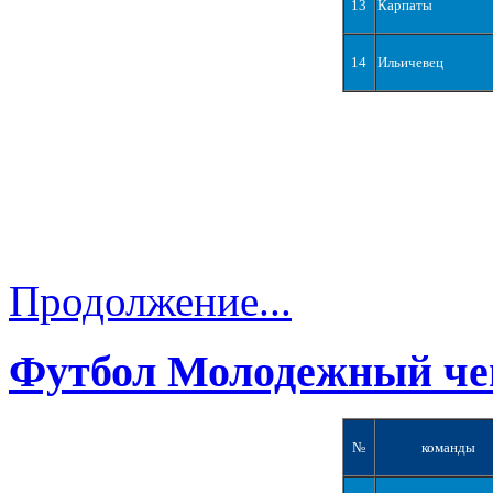
13
Карпаты
14
Ильичевец
Продолжение...
Футбол Молодежный че
№
команды