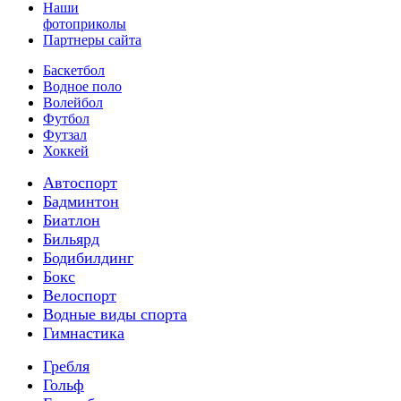
Наши
фотоприколы
Партнеры сайта
Баскетбол
Водное поло
Волейбол
Футбол
Футзал
Хоккей
Автоспорт
Бадминтон
Биатлон
Бильярд
Бодибилдинг
Бокс
Велоспорт
Водные виды спорта
Гимнастика
Гребля
Гольф