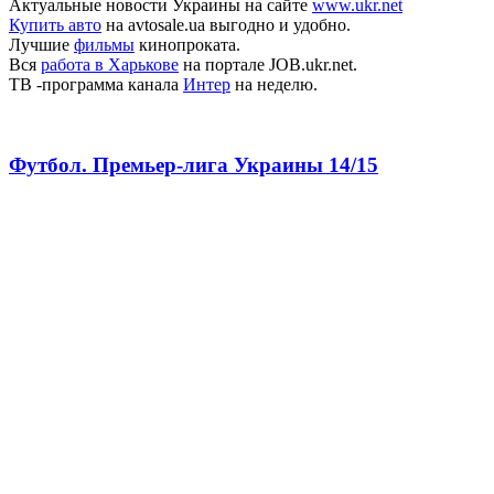
Актуальные новости Украины на сайте
www.ukr.net
Купить авто
на avtosale.ua выгодно и удобно.
Лучшие
фильмы
кинопроката.
Вся
работа в Харькове
на портале JOB.ukr.net.
ТВ -программа канала
Интер
на неделю.
Футбол. Премьер-лига Украины 14/15