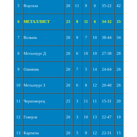
5
Ворскла
26
11
9
6
35-22
42
6
МЕТАЛЛИСТ
25
8
11
6
34-32
35
7
Волынь
26
9
7
10
38-44
34
8
Металлург Д
26
6
10
10
27-38
28
9
Олимпик
26
7
5
14
24-64
26
10
Металлург З
26
6
8
12
20-40
26
11
Черноморец
25
3
11
11
15-31
20
12
Говерла
26
3
10
13
22-47
19
13
Карпаты
26
5
9
12
22-31
15