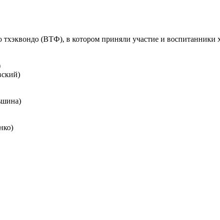
тхэквондо (ВТФ), в котором приняли участие и воспитанники 
)
вский)
ьшина)
нко)