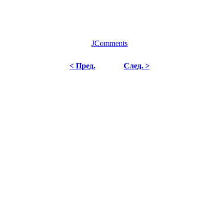
JComments
< Пред.
След. >