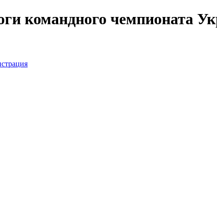
тоги командного чемпионата У
истрация