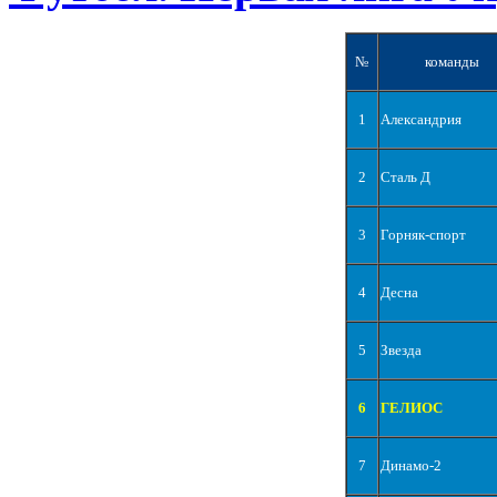
№
команды
1
Александрия
2
Сталь Д
3
Горняк-спорт
4
Десна
5
Звезда
6
ГЕЛИОС
7
Динамо-2