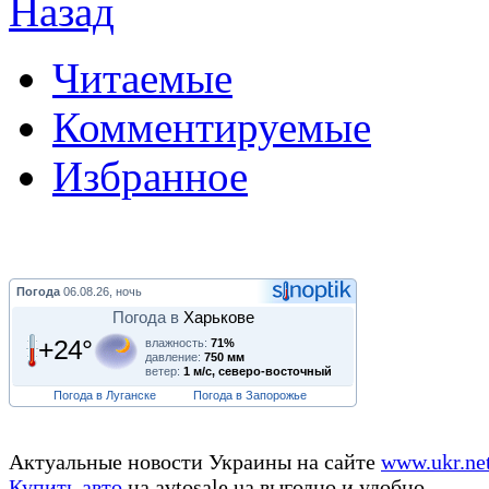
Назад
Читаемые
Комментируемые
Избранное
Погода
06.08.26, ночь
Погода в
Харькове
+24°
влажность:
71%
давление:
750 мм
ветер:
1 м/с, северо-восточный
Погода в Луганске
Погода в Запорожье
Актуальные новости Украины на сайте
www.ukr.ne
Купить авто
на avtosale.ua выгодно и удобно.