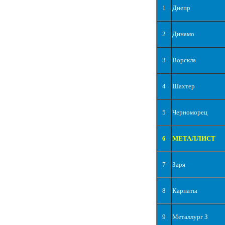
1
Днепр
2
Динамо
3
Ворскла
4
Шахтер
5
Черноморец
6
МЕТАЛЛИСТ
7
Заря
8
Карпаты
9
Металлург З