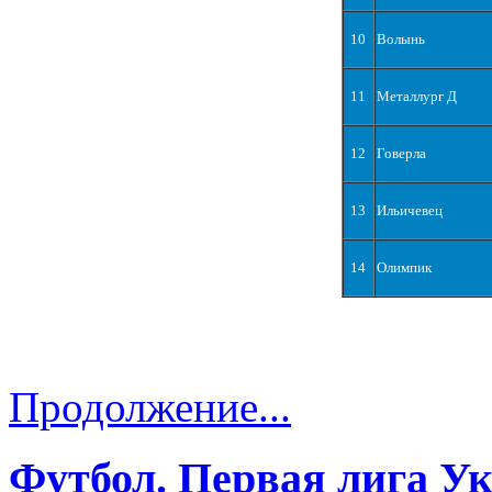
10
Волынь
11
Металлург Д
12
Говерла
13
Ильичевец
14
Олимпик
Продолжение...
Футбол. Первая лига У