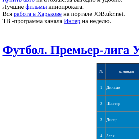
Лучшие
фильмы
кинопроката.
Вся
работа в Харькове
на портале JOB.ukr.net.
ТВ -программа канала
Интер
на неделю.
Футбол. Премьер-лига 
№
команды
1
Динамо
2
Шахтер
3
Днепр
4
Заря