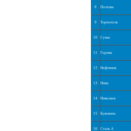
8
Полтава
9
Тернополь
10
Сумы
11
Горняк
12
Нефтяник
13
Нива
14
Николаев
15
Буковина
16
Сталь А