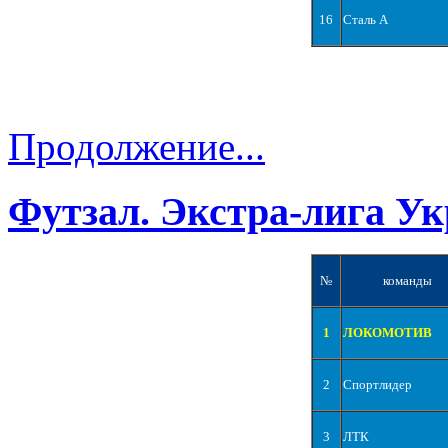
16
Сталь А
Продолжение...
Футзал. Экстра-лига Ук
№
команды
1
ЛОКОМОТИВ
2
Спортлидер
3
ЛТК