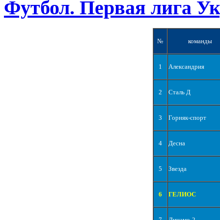
Футбол. Первая лига У
№
команды
1
Александрия
2
Сталь Д
3
Горняк-спорт
4
Десна
5
Звезда
6
ГЕЛИОС
7
Динамо-2