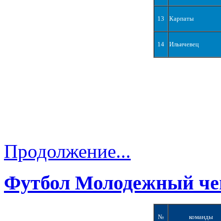
13
Карпаты
14
Ильичевец
Продолжение...
Футбол Молодежный че
№
команды