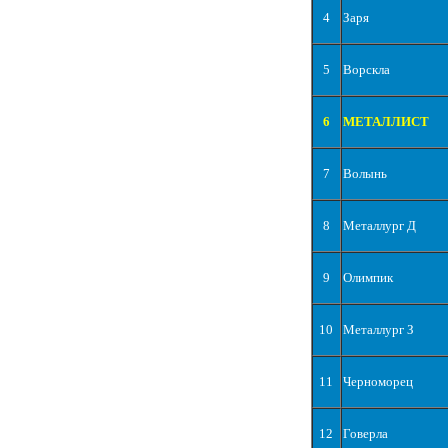
4
Заря
5
Ворскла
6
МЕТАЛЛИСТ
7
Волынь
8
Металлург Д
9
Олимпик
10
Металлург З
11
Черноморец
12
Говерла