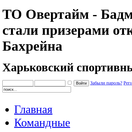
ТО Овертайм - Бадм
стали призерами от
Бахрейна
Харьковский спортивн
Забыли пароль?
Рег
Главная
Командные