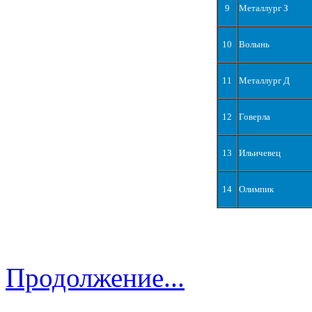
9
Металлург З
10
Волынь
11
Металлург Д
12
Говерла
13
Ильичевец
14
Олимпик
Продолжение...