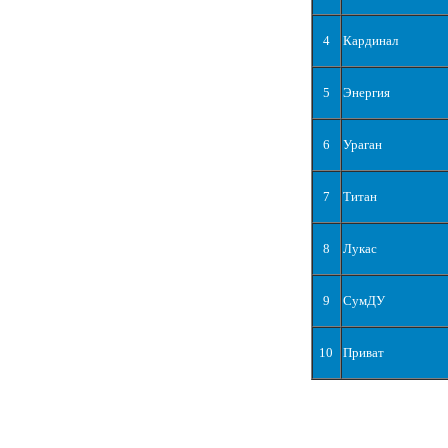
4
Кардинал
5
Энергия
6
Ураган
7
Титан
8
Лукас
9
СумДУ
10
Приват