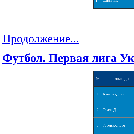
14
Олимпик
Продолжение...
Футбол. Первая лига У
№
команды
1
Александрия
2
Сталь Д
3
Горняк-спорт