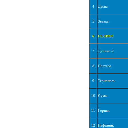
4
Десна
5
Звезда
6
ГЕЛИОС
7
Динамо-2
8
Полтава
9
Тернополь
10
Сумы
11
Горняк
12
Нефтяник