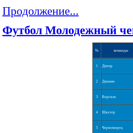
Продолжение...
Футбол Молодежный че
№
команды
1
Днепр
2
Динамо
3
Ворскла
4
Шахтер
5
Черноморец