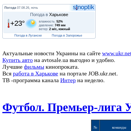
Погода
07.08.26, ночь
Погода в
Харькове
+23°
влажность:
52%
давление:
749 мм
ветер:
2 м/с, южный
Погода в Луганске
Погода в Запорожье
Актуальные новости Украины на сайте
www.ukr.ne
Купить авто
на avtosale.ua выгодно и удобно.
Лучшие
фильмы
кинопроката.
Вся
работа в Харькове
на портале JOB.ukr.net.
ТВ -программа канала
Интер
на неделю.
Футбол. Премьер-лига 
№
команды