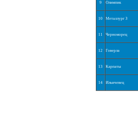
9
Олимпик
10
Металлург З
11
Черноморец
12
Говерла
13
Карпаты
14
Ильичевец