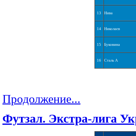
13
Нива
14
Николаев
15
Буковина
16
Сталь А
Продолжение...
Футзал. Экстра-лига Ук