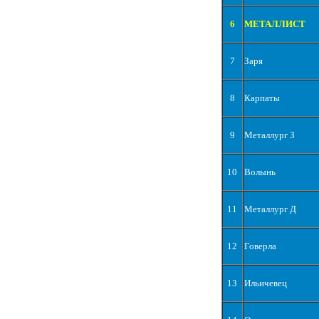
6
МЕТАЛЛИСТ
7
Заря
8
Карпаты
9
Металлург З
10
Волынь
11
Металлург Д
12
Говерла
13
Ильичевец