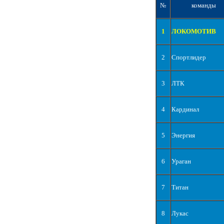
№
команды
1
ЛОКОМОТИВ
2
Спортлидер
3
ЛТК
4
Кардинал
5
Энергия
6
Ураган
7
Титан
8
Лукас