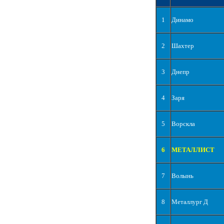
1
Динамо
2
Шахтер
3
Днепр
4
Заря
5
Ворскла
6
МЕТАЛЛИСТ
7
Волынь
8
Металлург Д