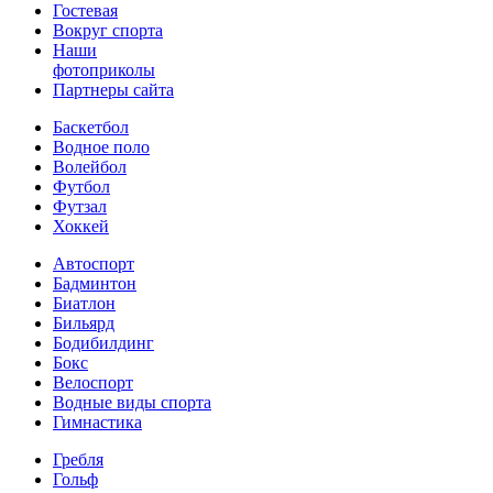
Гостевая
Вокруг спорта
Наши
фотоприколы
Партнеры сайта
Баскетбол
Водное поло
Волейбол
Футбол
Футзал
Хоккей
Автоспорт
Бадминтон
Биатлон
Бильярд
Бодибилдинг
Бокс
Велоспорт
Водные виды спорта
Гимнастика
Гребля
Гольф