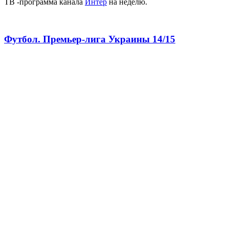
ТВ -программа канала
Интер
на неделю.
Футбол. Премьер-лига Украины 14/15