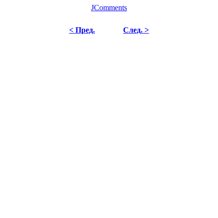
JComments
< Пред.
След. >