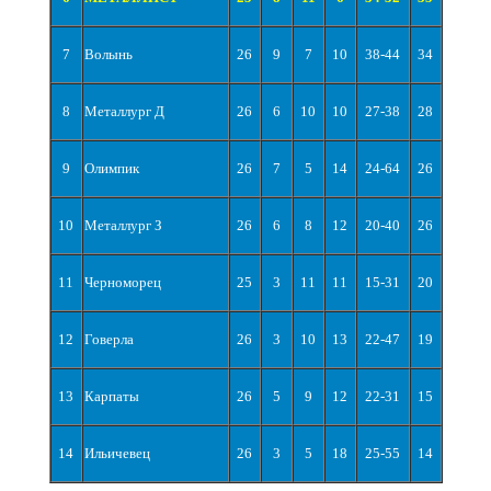
7
Волынь
26
9
7
10
38-44
34
8
Металлург Д
26
6
10
10
27-38
28
9
Олимпик
26
7
5
14
24-64
26
10
Металлург З
26
6
8
12
20-40
26
11
Черноморец
25
3
11
11
15-31
20
12
Говерла
26
3
10
13
22-47
19
13
Карпаты
26
5
9
12
22-31
15
14
Ильичевец
26
3
5
18
25-55
14